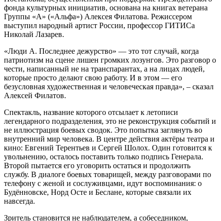
фонда культурных инициатив, основана на книгах ветерана
Группы «А» («Альфа») Алексея Филатова. Режиссером
выступил народный артист России, профессор ГИТИСа
Николай Лазарев.
«Люди А. Последнее дежурство» — это тот случай, когда
патриотизм на сцене лишен громких лозунгов. Это разговор о
чести, написанный не на транспарантах, а на лицах людей,
которые просто делают свою работу. И в этом — его
безусловная художественная и человеческая правда», – сказал
Алексей Филатов.
Спектакль, название которого отсылает к летописи
легендарного подразделения, это не реконструкция событий и
не иллюстрация боевых сводок. Это попытка заглянуть во
внутренний мир человека. В центре действия актёры театра и
кино: Евгений Терентьев и Сергей Шолох. Один готовится к
увольнению, осталось поставить только подпись Генерала.
Второй пытается его уговорить остаться и продолжить
службу. В диалоге боевых товарищей, между разговорами по
телефону с женой и сослуживцами, идут воспоминания: о
Будённовске, Норд Осте и Беслане, которые связали их
навсегда.
Зритель становится не наблюдателем, а собеседником,