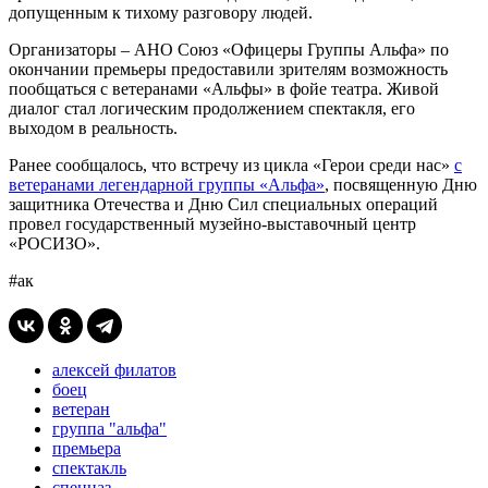
допущенным к тихому разговору людей.
Организаторы – АНО Союз «Офицеры Группы Альфа» по
окончании премьеры предоставили зрителям возможность
пообщаться с ветеранами «Альфы» в фойе театра. Живой
диалог стал логическим продолжением спектакля, его
выходом в реальность.
Ранее сообщалось, что встречу из цикла «Герои среди нас»
с
ветеранами легендарной группы «Альфа»
, посвященную Дню
защитника Отечества и Дню Сил специальных операций
провел государственный музейно-выставочный центр
«РОСИЗО».
#ак
алексей филатов
боец
ветеран
группа "альфа"
премьера
спектакль
спецназ