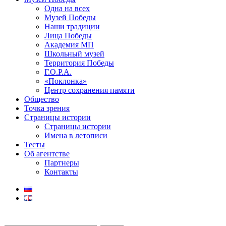
Одна на всех
Музей Победы
Наши традиции
Лица Победы
Академия МП
Школьный музей
Территория Победы
Г.О.Р.А.
«Поклонка»
Центр сохранения памяти
Общество
Точка зрения
Страницы истории
Страницы истории
Имена в летописи
Тесты
Об агентстве
Партнеры
Контакты