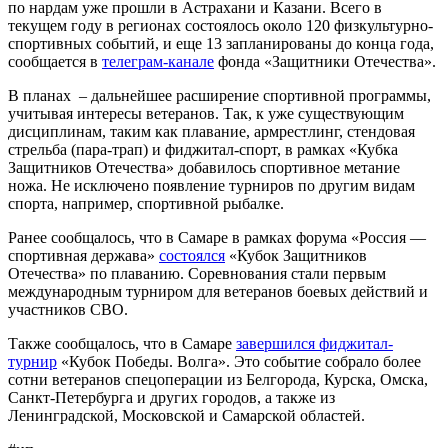
по нардам уже прошли в Астрахани и Казани. Всего в
текущем году в регионах состоялось около 120 физкультурно-
спортивных событий, и еще 13 запланированы до конца года,
сообщается в
телеграм-канале
фонда «Защитники Отечества».
В планах – дальнейшее расширение спортивной программы,
учитывая интересы ветеранов. Так, к уже существующим
дисциплинам, таким как плавание, армрестлинг, стендовая
стрельба (пара-трап) и фиджитал-спорт, в рамках «Кубка
Защитников Отечества» добавилось спортивное метание
ножа. Не исключено появление турниров по другим видам
спорта, например, спортивной рыбалке.
Ранее сообщалось, что в Самаре в рамках форума «Россия —
спортивная держава»
состоялся
«Кубок Защитников
Отечества» по плаванию. Соревнования стали первым
международным турниром для ветеранов боевых действий и
участников СВО.
Также сообщалось, что в Самаре
завершился фиджитал-
турнир
«Кубок Победы. Волга». Это событие собрало более
сотни ветеранов спецоперации из Белгорода, Курска, Омска,
Санкт-Петербурга и других городов, а также из
Ленинградской, Московской и Самарской областей.