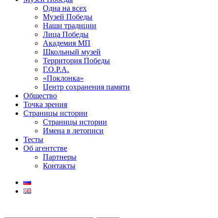
Одна на всех
Музей Победы
Наши традиции
Лица Победы
Академия МП
Школьный музей
Территория Победы
Г.О.Р.А.
«Поклонка»
Центр сохранения памяти
Общество
Точка зрения
Страницы истории
Страницы истории
Имена в летописи
Тесты
Об агентстве
Партнеры
Контакты