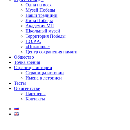
Одна на всех
Музей Победы
Наши традиции
Лица Победы
Академия МП
Школьный музей
Территория Победы
Г.О.Р.А.
«Поклонка»
Центр сохранения памяти
Общество
Точка зрения
Страницы истории
Страницы истории
Имена в летописи
Тесты
Об агентстве
Партнеры
Контакты