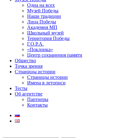
Одна на всех
Музей Победы
Наши традиции
Лица Победы
Академия МП
Школьный музей
Территория Победы
Г.О.Р.А.
«Поклонка»
Центр сохранения памяти
Общество
Точка зрения
Страницы истории
Страницы истории
Имена в летописи
Тесты
Об агентстве
Партнеры
Контакты