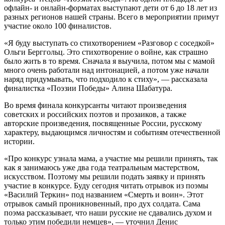
офлайн- и онлайн-форматах выступают дети от 6 до 18 лет из
разных регионов нашей страны. Всего в мероприятии примут
участие около 100 финалистов.
«Я буду выступать со стихотворением «Разговор с соседкой»
Ольги Берггольц. Это стихотворение о войне, как страшно
было жить в то время. Сначала я выучила, потом мы с мамой
много очень работали над интонацией, а потом уже начали
наряд придумывать, что подходило к стиху», — рассказала
финалистка «Поэзии Победы» Алина Шабатура.
Во время финала конкурсанты читают произведения
советских и российских поэтов и прозаиков, а также
авторские произведения, посвященные России, русскому
характеру, выдающимся личностям и событиям отечественной
истории.
«Про конкурс узнала мама, а участие мы решили принять, так
как я занимаюсь уже два года театральным мастерством,
искусством. Поэтому мы решили подать заявку и принять
участие в конкурсе. Буду сегодня читать отрывок из поэмы
«Василий Теркин» под названием «Смерть и воин». Этот
отрывок самый проникновенный, про дух солдата. Сама
поэма рассказывает, что наши русские не сдавались духом и
только этим победили немцев», — уточнил Денис