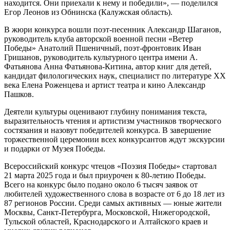
находится. Они приехали к нему и победили», — поделился
Егор Леонов из Обнинска (Калужская область).
В жюри конкурса вошли поэт-песенник Александр Шаганов,
руководитель клуба авторской военной песни «Ветер
Победы» Анатолий Пшеничный, поэт-фронтовик Иван
Гришанов, руководитель культурного центра имени А.
Фатьянова Анна Фатьянова-Китина, автор книг для детей,
кандидат филологических наук, специалист по литературе XX
века Елена Роженцева и артист театра и кино Александр
Пашков.
Деятели культуры оценивают глубину понимания текста,
выразительность чтения и артистизм участников творческого
состязания и назовут победителей конкурса. В завершение
торжественной церемонии всех конкурсантов ждут экскурсии
и подарки от Музея Победы.
Всероссийский конкурс чтецов «Поэзия Победы» стартовал
21 марта 2025 года и был приурочен к 80-летию Победы.
Всего на конкурс было подано около 6 тысяч заявок от
любителей художественного слова в возрасте от 6 до 18 лет из
87 регионов России. Среди самых активных — юные жители
Москвы, Санкт-Петербурга, Московской, Нижегородской,
Тульской областей, Краснодарского и Алтайского краев и