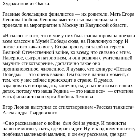
Художитков из Омска.
Главные болельщики финалистов — их родители. Мать Егора
Леонова Любовь Леонова вместе с сыном специально
приехали на мероприятие в Москву из Калужской области.
«Началось с того, что в мае у них была запланирована поездка
всем классом в Музей Победы сюда, на Поклонную гору. И
после этого как-то вот у Егора проснулся такой интерес к
Великой Отечественной войне, ко всему, что связано с этим.
Наверное, сыграл патриотизм, и они решили с учительницей
выучить стихотворение, достаточно такое оно
проникновенное, жизненное. Я думаю, что конкурс «Поэзия
Победы» — это очень важно. Тем более в данный момент, с
тем, что у нас сейчас происходит в стране. Я думаю,
взращивать и возрождать, конечно, надо патриотизм в наших
детях, потому что наша Родина — это наше все», — отметила
мать финалиста конкурса Любовь Леонова.
Егор Леонов выступил со стихотворением «Рассказ танкиста»
Александра Твардовского.
«Оно рассказывает о войне, был бой за улицу. И танкисты
наши не могли узнать, где враг сидит. Ну, и к одному танкисту
подбежал маленький мальчик, и он ему рассказал, где враг