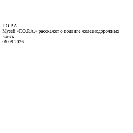
Г.О.Р.А.
Музей «Г.О.Р.А.» расскажет о подвиге железнодорожных
войск
06.08.2026