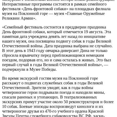
Интерактивные программы состоятся в рамках семейного
фестиваля «День фронтовой собаки» на площадках филиала
музея на Поклонной горе — музея «Главные Оружейные
Реликвии Армии».
«Семейный фестиваль состоится в преддверии праздника
День фронтовой собаки, который отмечается 19 августа. Эта
памятная дата учреждена девять лет назад по инициативе
нашего музея, она посвящена подвигу собак в годы Великой
Отечественной войны. Дата праздника выбрана не случайно.
В этот день в 1943 году овчарка-диверсант Дина не только
сбросила взрывчатку перед приближающимся немецким
поездом, подорвав его, но и сама осталась в живых. Это был
первый случай в годы Великой Отечественной войны», —
подчеркнули в Музее Победы.
Во время экскурсий гостям музея на Поклонной горе
расскажут о подвигах служебных собак в годы Великой
Отечественной. Зрители увидят, как в годы войны
четвероногие герои подрывали поезда и находили мины,
спасали раненых и утопающих. В театрализованных
экскурсиях примут участие около 50 реконструкторов и более
10 собак. Боевые эпизоды воспроизведут кинологи и их
четвероногие друзья из 470-го учебного ордена Красной
Звезды Центра служебного собаководства ВС РФ, хаски-