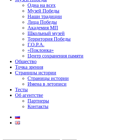
Одна на всех
Музей Победы
Наши традиции
Лица Победы
Академия МП
Школьный музей
Территория Победы
Г.О.Р.А.
«Поклонка»
Центр сохранения памяти
Общество
Точка зрения
Страницы истории
Страницы истории
Имена в летописи
Тесты
Об агентстве
Партнеры
Контакты