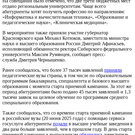
На совещании было отмечено, что две трети бюджетных мест
отдано региональным университетам. Чаще всего
абитуриенты хотят получить профессию по направлениям:
«Информатика и вычислительная техника», «Образование и
педагогические науки», «Клиническая медицина».
В мероприятии также приняли участие губернатор
Красноярского края Михаил Котюков, заместитель министра
науки и высшего образования России Дмитрий Афанасьев,
исполняющий обязанности ректора Сибирского федерального
университета Максим Румянцев, сообщает пресс-
служба Дмитрия Чернышенко.
Ранее сообщалось, что более 37 тысяч заявлений
приняли
педагогические вузы страны, в том числе по образовательным
программам бакалавриата, специалитета и базового высшего
образования с момента старта приемной кампании. За этот же
период абитуриентами было подано 45 тысяч заявлений и 1,3
тысячи заявок на целевое обучение по программам среднего
специального образования.
Также сообщалось, что со времени старта приемной кампании
в российские вузы (20 июня 2025 года) с помощью сервиса
госуслуги абитуриенты
подали
в высшие учебные заведения в
два раза больше заявлений, чем в прошлом году. В день старта
приемной кампании к выпускникам
обратились
заместитель