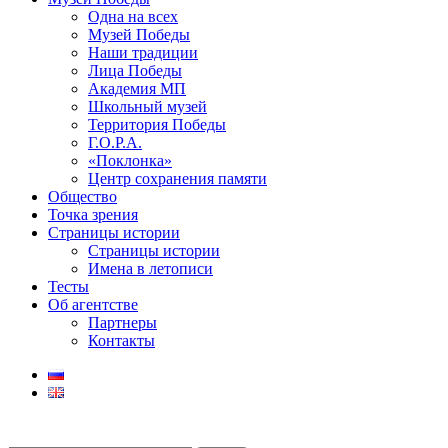
Одна на всех
Музей Победы
Наши традиции
Лица Победы
Академия МП
Школьный музей
Территория Победы
Г.О.Р.А.
«Поклонка»
Центр сохранения памяти
Общество
Точка зрения
Страницы истории
Страницы истории
Имена в летописи
Тесты
Об агентстве
Партнеры
Контакты