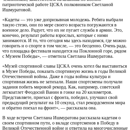
патриотической работе ЦСКА полковником Светланой
Ишмуратовой.
«Кадеты — это уже допризывная молодежь. Ребята выбрали
такую стезю, они по мере своего возраста погружаются в
военное дело. Радует, что их не пугает служба в армии. Это,
конечно, результат работы взрослых, которые с ними
занимаются. И то, что сегодня мы здесь находимся, где можно
говорить и о спорте в том числе, — это бесценно. Очень рада,
что площадка фестиваля находится на Поклонной горе, рядом
с Музеем Победы», — отметила Светлана Ишмуратова.
«Музей спортивной славы ЦСКА очень хотел бы выставиться
в Музее Победы, показать спортивную жизнь в годы Великой
Отечественной войны. Даже в годы войны культура и
спортивная жизнь не затихали. Наши спортсмены получали
задания побить мировой рекорд. Как, например, советский
легкоатлет Феодосий Ванин в гонке на 20 километров.
Представляете, приехал с фронта, победил, улучшил свой
предыдущий результат на 10 секунд, стал рекордсменом мира
и обратно поехал на фронт», — рассказала она.
В ходе встречи Светлана Ишмуратова рассказала кадетам о
своем спортивном пути, о вкладе спортсменов в Победу в
Великой Отечественной войне и ответила на многочисленные