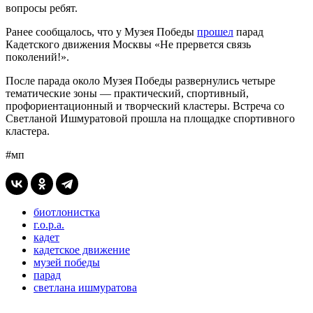
вопросы ребят.
Ранее сообщалось, что у Музея Победы
прошел
парад
Кадетского движения Москвы «Не прервется связь
поколений!».
После парада около Музея Победы развернулись четыре
тематические зоны — практический, спортивный,
профориентационный и творческий кластеры. Встреча со
Светланой Ишмуратовой прошла на площадке спортивного
кластера.
#мп
биотлонистка
г.о.р.а.
кадет
кадетское движение
музей победы
парад
светлана ишмуратова