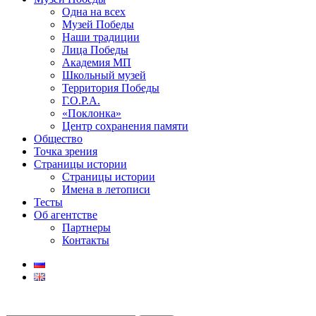
Одна на всех
Музей Победы
Наши традиции
Лица Победы
Академия МП
Школьный музей
Территория Победы
Г.О.Р.А.
«Поклонка»
Центр сохранения памяти
Общество
Точка зрения
Страницы истории
Страницы истории
Имена в летописи
Тесты
Об агентстве
Партнеры
Контакты