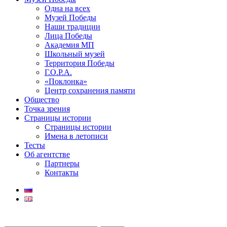
Одна на всех
Музей Победы
Наши традиции
Лица Победы
Академия МП
Школьный музей
Территория Победы
Г.О.Р.А.
«Поклонка»
Центр сохранения памяти
Общество
Точка зрения
Страницы истории
Страницы истории
Имена в летописи
Тесты
Об агентстве
Партнеры
Контакты