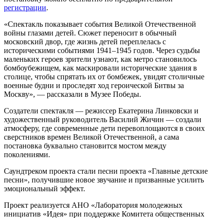
регистрации
.
«Спектакль показывает события Великой Отечественной
войны глазами детей. Сюжет переносит в обычный
московский двор, где жизнь детей переплелась с
историческими событиями 1941–1945 годов. Через судьбы
маленьких героев зрители узнают, как метро становилось
бомбоубежищем, как маскировали исторические здания в
столице, чтобы спрятать их от бомбежек, увидят столичные
военные будни и проследят ход героической Битвы за
Москву», — рассказали в Музее Победы.
Создатели спектакля — режиссер Екатерина Линковски и
художественный руководитель Василий Жичин — создали
атмосферу, где современные дети перевоплощаются в своих
сверстников времен Великой Отечественной, а сама
постановка буквально становится мостом между
поколениями.
Саундтреком проекта стали песни проекта «Главные детские
песни», получившие новое звучание и призванные усилить
эмоциональный эффект.
Проект реализуется АНО «Лаборатория молодежных
инициатив «Идея» при поддержке Комитета общественных