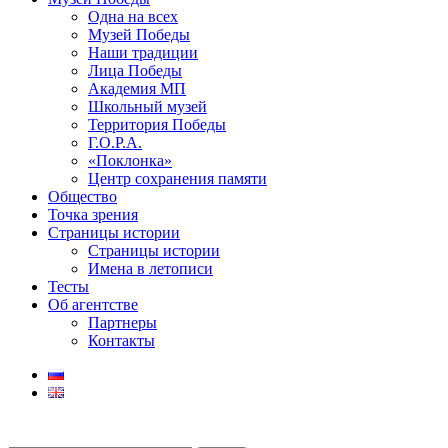
Одна на всех
Музей Победы
Наши традиции
Лица Победы
Академия МП
Школьный музей
Территория Победы
Г.О.Р.А.
«Поклонка»
Центр сохранения памяти
Общество
Точка зрения
Страницы истории
Страницы истории
Имена в летописи
Тесты
Об агентстве
Партнеры
Контакты