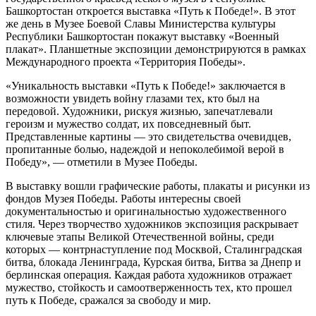
Башкортостан откроется выставка «Путь к Победе!». В этот
же день в Музее Боевой Славы Министерства культуры
Республики Башкортостан покажут выставку «Военный
плакат». Планшетные экспозиции демонстрируются в рамках
Международного проекта «Территория Победы».
«Уникальность выставки «Путь к Победе!» заключается в
возможности увидеть войну глазами тех, кто был на
передовой. Художники, рискуя жизнью, запечатлевали
героизм и мужество солдат, их повседневный быт.
Представленные картины — это свидетельства очевидцев,
пропитанные болью, надеждой и непоколебимой верой в
Победу», — отметили в Музее Победы.
В выставку вошли графические работы, плакаты и рисунки из
фондов Музея Победы. Работы интересны своей
документальностью и оригинальностью художественного
стиля. Через творчество художников экспозиция раскрывает
ключевые этапы Великой Отечественной войны, среди
которых — контрнаступление под Москвой, Сталинградская
битва, блокада Ленинграда, Курская битва, Битва за Днепр и
берлинская операция. Каждая работа художников отражает
мужество, стойкость и самоотверженность тех, кто прошел
путь к Победе, сражался за свободу и мир.