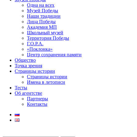
Одна на всех
Музей Победы
Наши традиции
Лица Победы
Академия МП
Школьный музей
Территория Победы
Г.О.Р.А.
«Поклонка»
Центр сохранения памяти
Общество
Точка зрения
Страницы истории
Страницы истории
Имена в летописи
Тесты
Об агентстве
Партнеры
Контакты