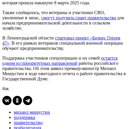
которая прошла накануне 8 марта 2025 года.
Также сообщалось, что ветераны и участники СВО,
уволенные в запас,
смогут получить грант правительства
для
начала предпринимательской деятельности в сельском
хозяйстве.
В Ленинградской области
стартовал проект «Бизнес Героев
47»
. В его рамках ветеранов специальной военной операции
обучают предпринимательству.
Поддержка участников спецоперации и их семей
остается
одним из приоритетных направлений
работы российского
правительства. Об этом заявил премьер-министр Михаил
Мишустин в ходе ежегодного отчета о работе правительства в
Государственной Думе.
#ак
михаил мишустин
поддержка
правительство
реабилитация