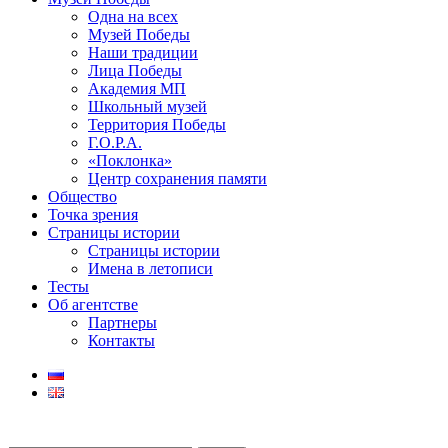
Одна на всех
Музей Победы
Наши традиции
Лица Победы
Академия МП
Школьный музей
Территория Победы
Г.О.Р.А.
«Поклонка»
Центр сохранения памяти
Общество
Точка зрения
Страницы истории
Страницы истории
Имена в летописи
Тесты
Об агентстве
Партнеры
Контакты