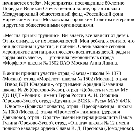
начинается с тебя». Мероприятия, посвященные 80-летию
Победы в Великой Отечественной войне, организовали
Международный общественный фонд «Российский фонд
мира» совместно с Московским городским Советом ветеранов
и другими общественными организациями.
«Месяца три мы трудились. Вы знаете, все зависит от детей.
От их стимула, от их возможностей. Мои ребята, я считаю, что
они достойны и участия, и победы. Очень важное сегодня
мероприятие для патриотического воспитания детей, рады и
горды быть здесь», — уточнила руководитель отряда
«Морфлот» школы № 1502 ВАО Москвы Анна Яшина.
В акции приняли участие отряд «Звезда» школы № 1373
(Москва), отряд «Морфлот» школы № 1502 (Москва), отряд
«Взвод ВДВ Юнармии», отряд имени Аркадия Каманина
школы № 26 (Орехово-Зуево), отряд «Доблесть и честь» МУ
ДО ЦДТ «Родник» имени Героя России А. Н. Осокина
(Орехово-Зуево), отряд «Дружина» ВСКК «Русь» МАУ ФОК
«Юность» (Брянская область), отряд «Преображенцы» школы
№ 1080 (Москва), отряд «Прометей» гимназии (деревня
Давыдово), отряд «Орлята» имени интернационалиста Павла
Гулина (Орехово-Зуево), отряд «Отвага» школы № 12 имени
полного кавалера ордена Славы В. Д. Преснова (Домодедово).