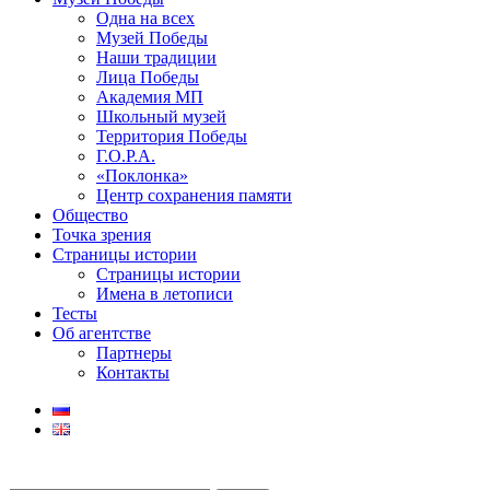
Одна на всех
Музей Победы
Наши традиции
Лица Победы
Академия МП
Школьный музей
Территория Победы
Г.О.Р.А.
«Поклонка»
Центр сохранения памяти
Общество
Точка зрения
Страницы истории
Страницы истории
Имена в летописи
Тесты
Об агентстве
Партнеры
Контакты