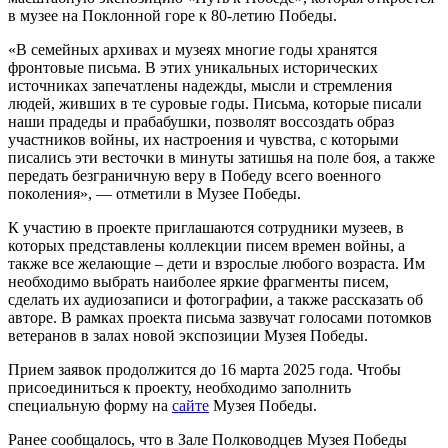
в музее на Поклонной горе к 80-летию Победы.
«В семейных архивах и музеях многие годы хранятся
фронтовые письма. В этих уникальных исторических
источниках запечатлены надежды, мысли и стремления
людей, живших в те суровые годы. Письма, которые писали
наши прадеды и прабабушки, позволят воссоздать образ
участников войны, их настроения и чувства, с которыми
писались эти весточки в минуты затишья на поле боя, а также
передать безграничную веру в Победу всего военного
поколения», — отметили в Музее Победы.
К участию в проекте приглашаются сотрудники музеев, в
которых представлены коллекции писем времен войны, а
также все желающие – дети и взрослые любого возраста. Им
необходимо выбрать наиболее яркие фрагменты писем,
сделать их аудиозаписи и фотографии, а также рассказать об
авторе. В рамках проекта письма зазвучат голосами потомков
ветеранов в залах новой экспозиции Музея Победы.
Прием заявок продолжится до 16 марта 2025 года. Чтобы
присоединиться к проекту, необходимо заполнить
специальную форму на
сайте
Музея Победы.
Ранее сообщалось, что в Зале Полководцев Музея Победы