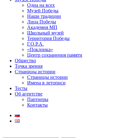
Одна на всех
Музей Победы
Наши традиции
Лица Победы
Академия МП
Школьный музей
Территория Победы
Г.О.Р.А.
«Поклонка»
Центр сохранения памяти
Общество
Точка зрения
Страницы истории
Страницы истории
Имена в летописи
Тесты
Об агентстве
Партнеры
Контакты