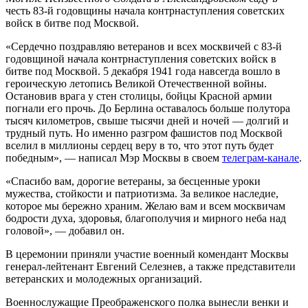
честь 83-й годовщины начала контрнаступления советских
войск в битве под Москвой.
«Сердечно поздравляю ветеранов и всех москвичей с 83-й
годовщиной начала контрнаступления советских войск в
битве под Москвой. 5 декабря 1941 года навсегда вошло в
героическую летопись Великой Отечественной войны.
Остановив врага у стен столицы, бойцы Красной армии
погнали его прочь. До Берлина оставалось больше полутора
тысяч километров, свыше тысячи дней и ночей — долгий и
трудный путь. Но именно разгром фашистов под Москвой
вселил в миллионы сердец веру в то, что этот путь будет
победным», — написал Мэр Москвы в своем
телеграм-канале
.
«Спасибо вам, дорогие ветераны, за бесценные уроки
мужества, стойкости и патриотизма. За великое наследие,
которое мы бережно храним. Желаю вам и всем москвичам
бодрости духа, здоровья, благополучия и мирного неба над
головой», — добавил он.
В церемонии приняли участие военный комендант Москвы
генерал-лейтенант Евгений Селезнев, а также представители
ветеранских и молодежных организаций.
Военнослужащие Преображенского полка вынесли венки и