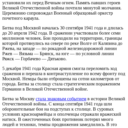
установили их перед Вечным огнем. Память павших героев
Великой Отечественной войны почтили минутой молчания.
Церемонию сопровождал Военный образцовый оркестр
почетного караула.
Битва под Москвой началась 30 сентября 1941 года и длилась
до 20 апреля 1942 года. В сражении участвовали более семи
миллионов человек. Бои проходили на территории, границы
которой протянулись на севере по реке Волге от Калязина до
Ржева, на западе — по рокадной железнодорожной линии
Ржев — Вязьма — Брянск, на юге — по условной линии
Ряжск — Горбачево — Дятьково.
5 декабря 1941 года Красная армия смогла переломить ход
сражения и перешла в контрнаступление по всему фронту под
Москвой. Немцы были отброшены на сотни километров от
города. Битва за столицу стала стратегическим поражением
Германии в Великой Отечественной войне.
Битва за Москву
стала знаковым событием
в истории Великой
Отечественной войны. С конца сентября 1941 года шли
оборонительные бои на подступах к столице. В суровых
условиях красноармейцы и ополченцы отражали вражеский
натиск. В ожесточенных боях противник потерял много
людей и техники, темпы продвижения замедлились. В это