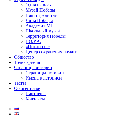
Одна на всех
Музей Победы
Наши традиции
Лица Победы
Академия МП
Школьный музей
Территория Победы
Г.О.Р.А.
«Поклонка»
Центр сохранения памяти
Общество
Точка зрения
Страницы истории
Страницы истории
Имена в летописи
Тесты
Об агентстве
Партнеры
Контакты