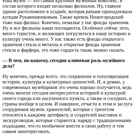
Наш музей — это самый крупный музейный комплекс, в
состав которого входят несколько филиалов. Ну, главное
здание расположено в усадьбе, которая раньше принадлежала
купцам Рукавишниковым. Также кремль Нижегородский
тоже наш филиал. Конечно, немалые у нас фонды хранения.
Ну и все филиалы наши посещаются. Особенно сейчас лето,
много туристов, и желающих погрузиться в нашу историю и
культуру очень много. У нас также есть фонды открытого
хранения стекла и металла и открытые фонды хранения
стекла и фарфора, это тоже гордость такая, можно сказать.
— В чем, по-вашему, сегодня ключевая роль музейного
дела?
Ну конечно, прежде всего, это сохранение и популяризация
истории, культуры и культурных ценностей. И, я думаю, у
современных музейщиков это очень хорошо получается, ведь
очень многие сегодня интересуются историей и культурой
своего города или населенного пункта, а также и соседних, и
страны вообще в целом. И наверное, отчасти в этом и заслуга
сотрудников музеев, хранителей, которые с трепетом
относятся к каждому артефакту, и создателей выставок и
экскурсоводов, которые стараются, наряду с традиционными
подходами, что-то необычное внести в свою работу и тем
самым заинтересовать.