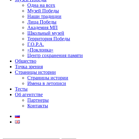
Одна на всех
Музей Победы
Наши традиции
Лица Победы
Академия МП
Школьный музей
Территория Победы
Г.О.Р.А.
«Поклонка»
Центр сохранения памяти
Общество
Точка зрения
Страницы истории
Страницы истории
Имена в летописи
Тесты
Об агентстве
Партнеры
Контакты