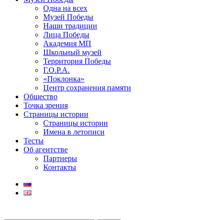
Одна на всех
Музей Победы
Наши традиции
Лица Победы
Академия МП
Школьный музей
Территория Победы
Г.О.Р.А.
«Поклонка»
Центр сохранения памяти
Общество
Точка зрения
Страницы истории
Страницы истории
Имена в летописи
Тесты
Об агентстве
Партнеры
Контакты