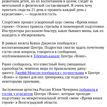
развитием детей, но их воспитанием в целом, следят за
ментальной и физической составляющей. Я очень хочу
приехать сюда на 21 день и прожить каждый день с
курсантами», — поделился гость.
Спортсмен прошел ускоренный курс смены «Время юных
героев». Освоил правила стрельбы и инженерной подготовки.
Инструкторы рассказали боксеру, какие бывают мины, как их
находить и обезвреживать.
В рамках визита Кевин Джонсон пообщался с
воспитанниками Центра. Подростки смогли задать почетному
гостю свои вопросы, говорится в сообщении,
опубликованном в
Telegram-канале
Центра «Воин».
Ранее сообщалось, что известный боец смешанных
единоборств, чемпион мира по бразильскому джиу-
джитсу
Джефф Монсон пообщался с подростками
в Центре
«Воин» и провел для них тренировку, где поделился
некоторыми приемами.
Заслуженная артистка России Юлия Чичерина
побывала в
гостях у курсантов
Центра «Воин», которые проходят
подготовку на межрегиональной летней смене «Время юных
героев» в Волгоградской области.