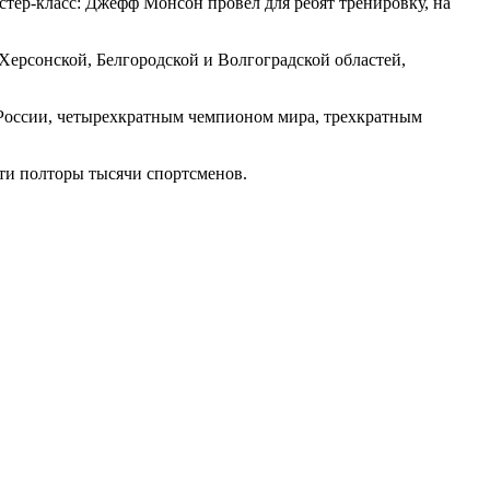
тер-класс: Джефф Монсон провел для ребят тренировку, на
Херсонской, Белгородской и Волгоградской областей,
России, четырехкратным чемпионом мира, трехкратным
чти полторы тысячи спортсменов.