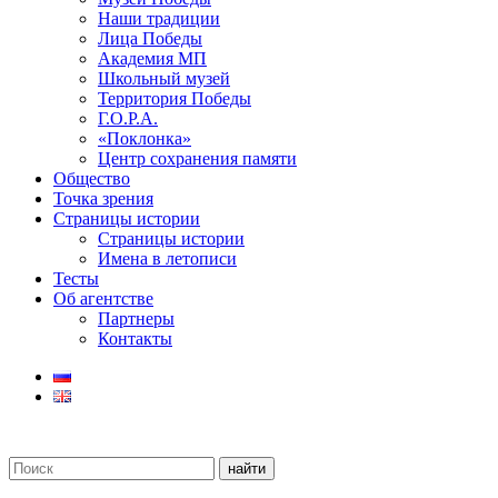
Наши традиции
Лица Победы
Академия МП
Школьный музей
Территория Победы
Г.О.Р.А.
«Поклонка»
Центр сохранения памяти
Общество
Точка зрения
Страницы истории
Страницы истории
Имена в летописи
Тесты
Об агентстве
Партнеры
Контакты