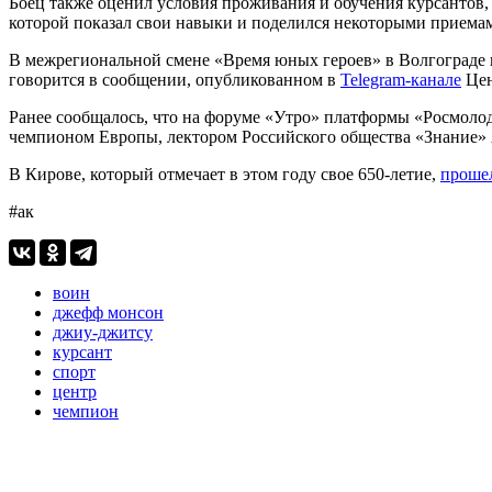
Боец также оценил условия проживания и обучения курсантов,
которой показал свои навыки и поделился некоторыми приема
В межрегиональной смене «Время юных героев» в Волгограде п
говорится в сообщении, опубликованном в
Telegram-канале
Цен
Ранее сообщалось, что на форуме «Утро» платформы «Росмол
чемпионом Европы, лектором Российского общества «Знание»
В Кирове, который отмечает в этом году свое 650-летие,
проше
#ак
воин
джефф монсон
джиу-джитсу
курсант
спорт
центр
чемпион