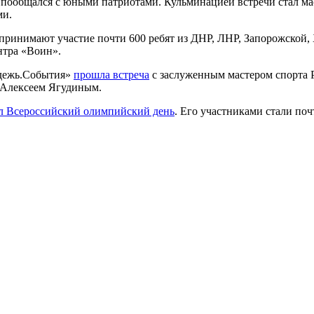
 пообщался с юными патриотами. Кульминацией встречи стал мас
ми.
ринимают участие почти 600 ребят из ДНР, ЛНР, Запорожской, 
тра «Воин».
одежь.События»
прошла встреча
с заслуженным мастером спорта 
 Алексеем Ягудиным.
л Всероссийский олимпийский день
. Его участниками стали по