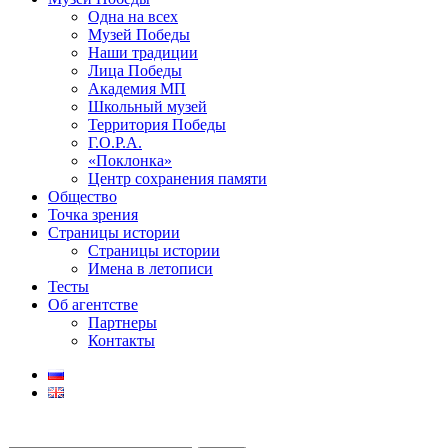
Одна на всех
Музей Победы
Наши традиции
Лица Победы
Академия МП
Школьный музей
Территория Победы
Г.О.Р.А.
«Поклонка»
Центр сохранения памяти
Общество
Точка зрения
Страницы истории
Страницы истории
Имена в летописи
Тесты
Об агентстве
Партнеры
Контакты