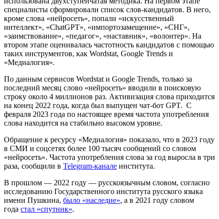
использована двухступенчатая методика. На первом этапе
специалисты сформировали список слов-кандидатов. В него,
кроме слова «нейросеть», попали «искусственный
интеллект», «ChatGPT», «импортозамещение», «СНГ»,
«заимствование», «педагог», «наставник», «волонтер». На
втором этапе оценивалась частотность кандидатов с помощью
таких инструментов, как Wordstat, Google Trends и
«Медиалогия».
По данным сервисов Wordstat и Google Trends, только за
последний месяц слово «нейросеть» вводили в поисковую
строку около 4 миллионов раз. Активизация слова приходится
на конец 2022 года, когда был выпущен чат-бот GPT. С
февраля 2023 года по настоящее время частота употребления
слова находится на стабильно высоком уровне.
Обращение к ресурсу «Медиалогия» показало, что в 2023 году
в СМИ и соцсетях более 100 тысяч сообщений со словом
«нейросеть». Частота употребления слова за год выросла в три
раза, сообщили в
Telegram-канале
института.
В прошлом — 2022 году — русскоязычным словом, согласно
исследованию Государственного института русского языка
имени Пушкина,
было «наследие»
, а в 2021 году словом
года
стал «спутник»
.