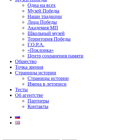
Одна на всех
Музей Победы
Наши традиции
Лица Победы
Академия МП
Школьный музей
Территория Победы
Г.О.Р.А.
«Поклонка»
Центр сохранения памяти
Общество
Точка зрения
Страницы истории
Страницы истории
Имена в летописи
Тесты
Об агентстве
Партнеры
Контакты