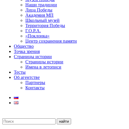
Наши традиции
Лица Победы
Академия МП
Школьный музей
Территория Победы
Г.О.Р.А.
«Поклонка»
Центр сохранения памяти
Общество
Точка зрения
Страницы истории
Страницы истории
Имена в летописи
Тесты
Об агентстве
Партнеры
Контакты