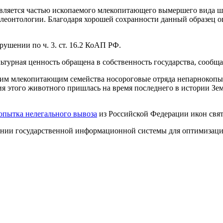
 является частью ископаемого млекопитающего вымершего вида ш
леонтологии. Благодаря хорошей сохранности данный образец оце
ушении по ч. 3. ст. 16.2 КоАП РФ.
льтурная ценность обращена в собственность государства, сообщ
шим млекопитающим семейства носороговые отряда непарнокопыт
ния этого животного пришлась на время последнего в истории З
опытка нелегального вывоза
из Российской Федерации икон свя
ании государственной информационной системы для оптимизации