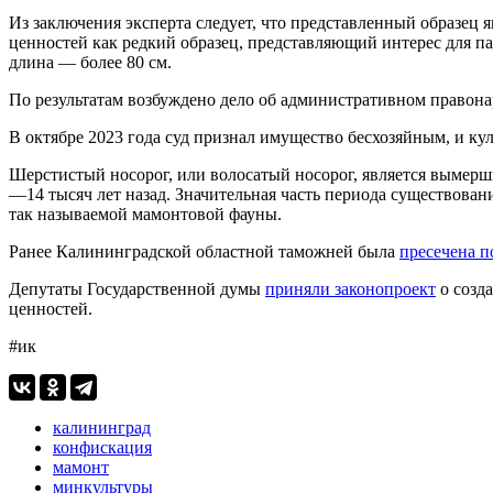
Из заключения эксперта следует, что представленный образец
ценностей как редкий образец, представляющий интерес для па
длина — более 80 см.
По результатам возбуждено дело об административном правонар
В октябре 2023 года суд признал имущество бесхозяйным, и ку
Шерстистый носорог, или волосатый носорог, является вымер
—14 тысяч лет назад. Значительная часть периода существова
так называемой мамонтовой фауны.
Ранее Калининградской областной таможней была
пресечена п
Депутаты Государственной думы
приняли законопроект
о созд
ценностей.
#ик
калининград
конфискация
мамонт
минкультуры