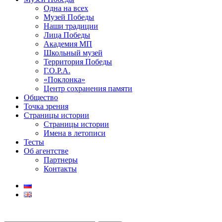
Одна на всех
Музей Победы
Наши традиции
Лица Победы
Академия МП
Школьный музей
Территория Победы
Г.О.Р.А.
«Поклонка»
Центр сохранения памяти
Общество
Точка зрения
Страницы истории
Страницы истории
Имена в летописи
Тесты
Об агентстве
Партнеры
Контакты