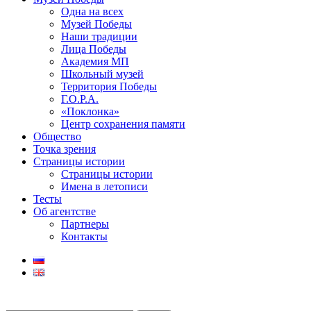
Одна на всех
Музей Победы
Наши традиции
Лица Победы
Академия МП
Школьный музей
Территория Победы
Г.О.Р.А.
«Поклонка»
Центр сохранения памяти
Общество
Точка зрения
Страницы истории
Страницы истории
Имена в летописи
Тесты
Об агентстве
Партнеры
Контакты