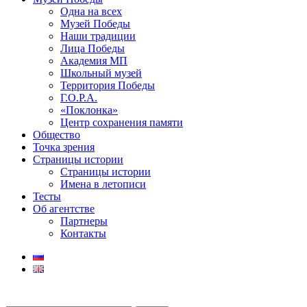
Одна на всех
Музей Победы
Наши традиции
Лица Победы
Академия МП
Школьный музей
Территория Победы
Г.О.Р.А.
«Поклонка»
Центр сохранения памяти
Общество
Точка зрения
Страницы истории
Страницы истории
Имена в летописи
Тесты
Об агентстве
Партнеры
Контакты