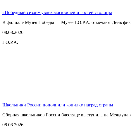
«Победный сезон» увлек москвичей и гостей столицы
В филиале Музея Победы — Музее Г.О.Р.А. отмечают День физк
08.08.2026
Г.О.Р.А.
Школьники России пополнили копилку наград страны
Сборная школьников России блестяще выступила на Междунаро
08.08.2026