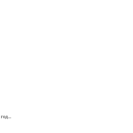
год...