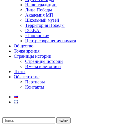
Наши традиции
Лица Победы
Академия МП
Школьный музей
Территория Победы
Г.О.Р.А.
«Поклонка»
Центр сохранения памяти
Общество
Точка зрения
Страницы истории
Страницы истории
Имена в летописи
Тесты
Об агентстве
Партнеры
Контакты