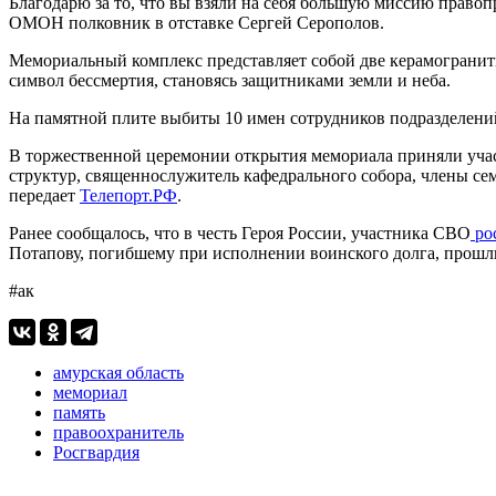
Благодарю за то, что вы взяли на себя большую миссию правоп
ОМОН полковник в отставке Сергей Серополов.
Мемориальный комплекс представляет собой две керамогранит
символ бессмертия, становясь защитниками земли и неба.
На памятной плите выбиты 10 имен сотрудников подразделени
В торжественной церемонии открытия мемориала приняли учас
структур, священнослужитель кафедрального собора, члены с
передает
Телепорт.РФ
.
Ранее сообщалось, что в честь Героя России, участника СВО
ро
Потапову, погибшему при исполнении воинского долга, прошл
#ак
амурская область
мемориал
память
правоохранитель
Росгвардия