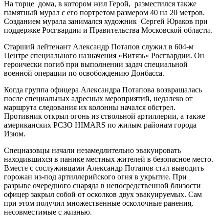
На торце дома, в котором жил Герой, разместился также
памятный мурал с его портретом размером 40 на 20 метров.
Созданием мурала занимался художник Сергей Юраков при
поддержке Росгвардии и Правительства Московской области.
Старший лейтенант Александр Потапов служил в 604-м
Центре специального назначения «Витязь» Росгвардии. Он
героически погиб при выполнении задач специальной
военной операции по освобождению Донбасса.
Когда группа офицера Александра Потапова возвращалась
после специальных адресных мероприятий, недалеко от
маршрута следования их колонны начался обстрел.
Противник открыл огонь из ствольной артиллерии, а также
американских РСЗО HIMARS по жилым районам города
Изюм.
Спецназовцы начали незамедлительно эвакуировать
находившихся в панике местных жителей в безопасное место.
Вместе с сослуживцами Александр Потапов стал выводить
горожан из-под артиллерийского огня в укрытие. При
разрыве очередного снаряда в непосредственной близости
офицер закрыл собой от осколков двух эвакуируемых. Сам
при этом получил множественные осколочные ранения,
несовместимые с жизнью.