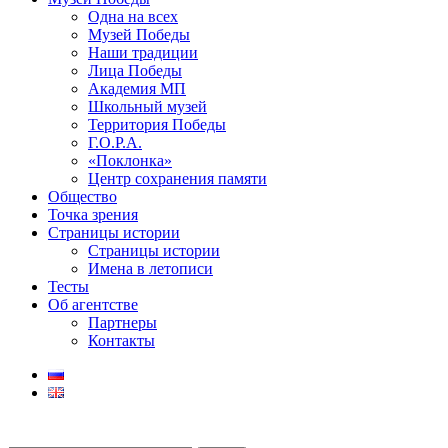
Одна на всех
Музей Победы
Наши традиции
Лица Победы
Академия МП
Школьный музей
Территория Победы
Г.О.Р.А.
«Поклонка»
Центр сохранения памяти
Общество
Точка зрения
Страницы истории
Страницы истории
Имена в летописи
Тесты
Об агентстве
Партнеры
Контакты