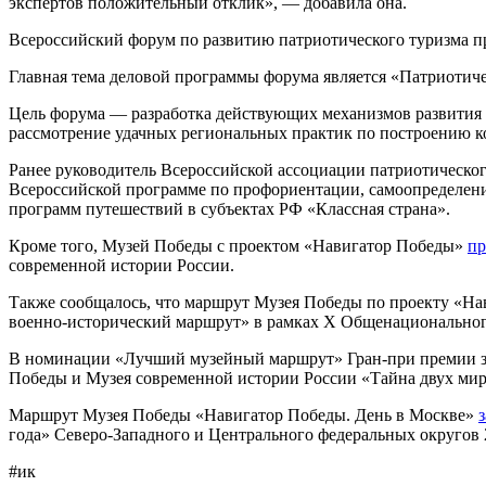
экспертов положительный отклик», — добавила она.
Всероссийский форум по развитию патриотического туризма про
Главная тема деловой программы форума является «Патриотиче
Цель форума — разработка действующих механизмов развития 
рассмотрение удачных региональных практик по построению к
Ранее руководитель Всероссийской ассоциации патриотическо
Всероссийской программе по профориентации, самоопределени
программ путешествий в субъектах РФ «Классная страна».
Кроме того, Музей Победы с проектом «Навигатор Победы»
пр
современной истории России.
Также сообщалось, что маршрут Музея Победы по проекту «Н
военно-исторический маршрут» в рамках Х Общенациональног
В номинации «Лучший музейный маршрут» Гран-при премии за
Победы и Музея современной истории России «Тайна двух ми
Маршрут Музея Победы «Навигатор Победы. День в Москве»
года» Северо-Западного и Центрального федеральных округов 
#ик