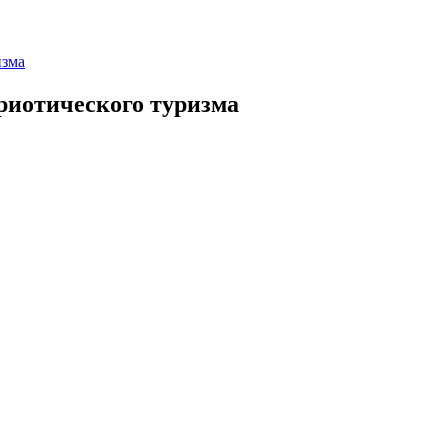
изма
триотического туризма