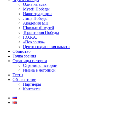
Одна на всех
Музей Победы
Наши традиции
Лица Победы
Академия МП
Школьный музей
Территория Победы
Г.О.Р.А.
«Поклонка»
Центр сохранения памяти
Общество
Точка зрения
Страницы истории
Страницы истории
Имена в летописи
Тесты
Об агентстве
Партнеры
Контакты