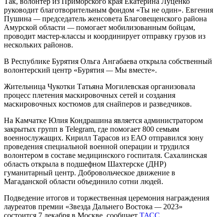
Так, волонтер из Приморского края Екатерина Луценко
руководит благотворительным фондом «Ты не один». Евгения
Пушина
—
председатель женсовета Благовещенского района
Амурской области
—
помогает мобилизованным бойцам,
проводит мастер-классы и координирует отправку грузов из
нескольких районов.
В Республике Бурятия Ольга Ангабаева открыла собственный
волонтерский центр «Бурятия
—
Мы вместе».
Жительница Чукотки Татьяна Могилевская организовала
процесс плетения маскировочных сетей и создания
маскировочных костюмов для снайперов и разведчиков.
На Камчатке Юлия Кондрашина является администратором
закрытых групп в Telegram, где помогает 800 семьям
военнослужащих. Кирилл Тарасов из ЕАО отправился зону
проведения специальной военной операции и трудился
волонтером в составе медицинского госпиталя. Сахалинская
область открыла в подшефном Шахтерске (ДНР)
гуманитарный центр. Добровольческое движение в
Магаданской области объединило сотни людей.
Подведение итогов и торжественная церемония награждения
лауреатов премии «Звезда Дальнего Востока
—
2023»
состоится 7 декабря в Москве, сообщает
ТАСС
.