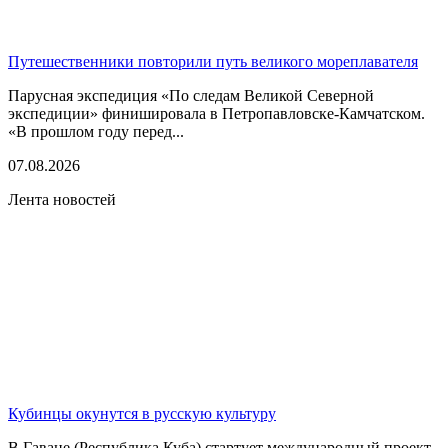
Путешественники повторили путь великого мореплавателя
Парусная экспедиция «По следам Великой Северной
экспедиции» финишировала в Петропавловске-Камчатском.
«В прошлом году перед...
07.08.2026
Лента новостей
Кубинцы окунутся в русскую культуру
В Гаване (Республика Куба) стартует международный проект