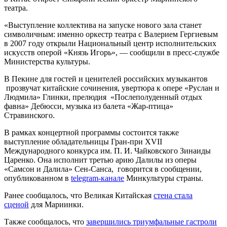
театра.
«Выступление коллектива на запуске нового зала станет
символичным: именно оркестр театра с Валерием Гергиевым
в 2007 году открыли Национальный центр исполнительских
искусств оперой «Князь Игорь», — сообщили в пресс-службе
Министерства культуры.
В Пекине для гостей и ценителей российских музыкантов
прозвучат китайские сочинения, увертюра к опере «Руслан и
Людмила» Глинки, прелюдия «Послеполуденный отдых
фавна» Дебюсси, музыка из балета «Жар-птица»
Стравинского.
В рамках концертной программы состоится также
выступление обладательницы Гран-при XVII
Международного конкурса им. П. И. Чайковского Зинаиды
Царенко. Она исполнит третью арию Далилы из оперы
«Самсон и Далила» Сен-Санса, говорится в сообщении,
опубликованном в
telegram-канале
Минкультуры страны.
Ранее сообщалось, что Великая Китайская
стена стала
сценой
для Мариинки.
Также сообщалось, что
завершились триумфальные гастроли