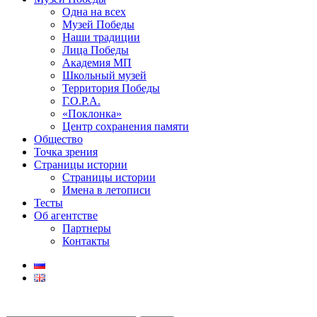
Одна на всех
Музей Победы
Наши традиции
Лица Победы
Академия МП
Школьный музей
Территория Победы
Г.О.Р.А.
«Поклонка»
Центр сохранения памяти
Общество
Точка зрения
Страницы истории
Страницы истории
Имена в летописи
Тесты
Об агентстве
Партнеры
Контакты