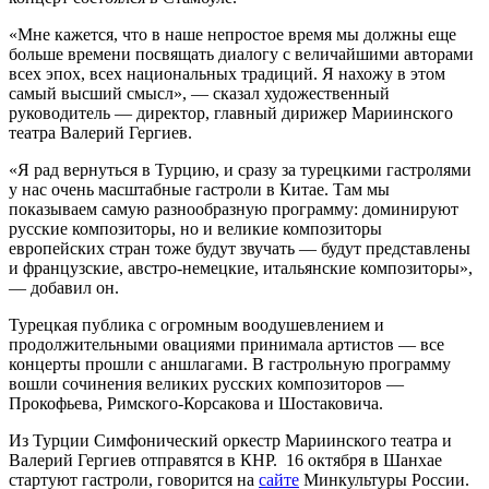
«Мне кажется, что в наше непростое время мы должны еще
больше времени посвящать диалогу с величайшими авторами
всех эпох, всех национальных традиций. Я нахожу в этом
самый высший смысл», — сказал художественный
руководитель — директор, главный дирижер Мариинского
театра Валерий Гергиев.
«Я рад вернуться в Турцию, и сразу за турецкими гастролями
у нас очень масштабные гастроли в Китае. Там мы
показываем самую разнообразную программу: доминируют
русские композиторы, но и великие композиторы
европейских стран тоже будут звучать — будут представлены
и французские, австро-немецкие, итальянские композиторы»,
— добавил он.
Турецкая публика с огромным воодушевлением и
продолжительными овациями принимала артистов — все
концерты прошли с аншлагами. В гастрольную программу
вошли сочинения великих русских композиторов —
Прокофьева, Римского-Корсакова и Шостаковича.
Из Турции Симфонический оркестр Мариинского театра и
Валерий Гергиев отправятся в КНР. 16 октября в Шанхае
стартуют гастроли, говорится на
сайте
Минкультуры России.