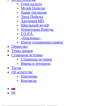
Одна на всех
Музей Победы
Наши традиции
Лица Победы
Академия МП
Школьный музей
Территория Победы
Г.О.Р.А.
«Поклонка»
Центр сохранения памяти
Общество
Точка зрения
Страницы истории
Страницы истории
Имена в летописи
Тесты
Об агентстве
Партнеры
Контакты