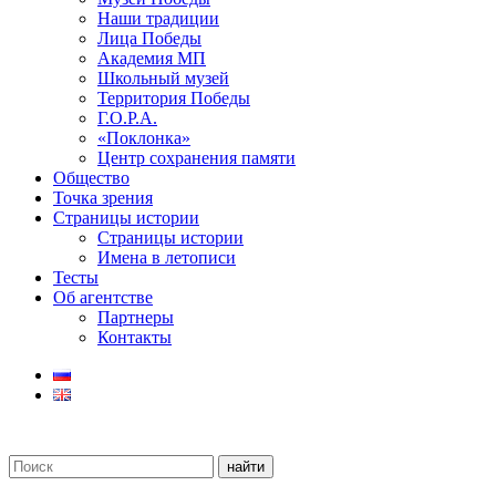
Наши традиции
Лица Победы
Академия МП
Школьный музей
Территория Победы
Г.О.Р.А.
«Поклонка»
Центр сохранения памяти
Общество
Точка зрения
Страницы истории
Страницы истории
Имена в летописи
Тесты
Об агентстве
Партнеры
Контакты