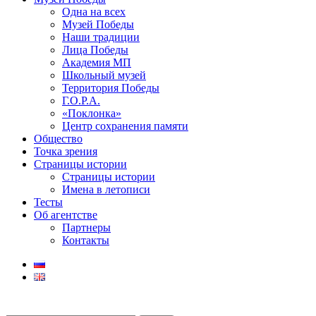
Одна на всех
Музей Победы
Наши традиции
Лица Победы
Академия МП
Школьный музей
Территория Победы
Г.О.Р.А.
«Поклонка»
Центр сохранения памяти
Общество
Точка зрения
Страницы истории
Страницы истории
Имена в летописи
Тесты
Об агентстве
Партнеры
Контакты