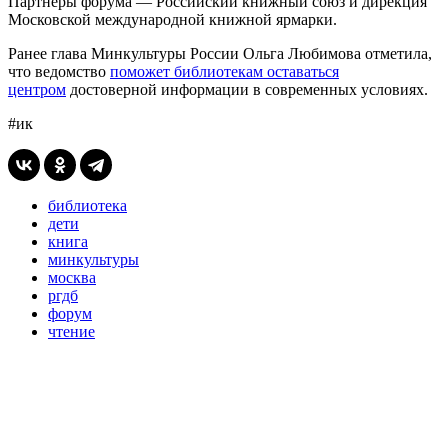
Партнеры форума — Российский книжный союз и дирекция
Московской международной книжной ярмарки.
Ранее глава Минкультуры России Ольга Любимова отметила,
что ведомство
поможет библиотекам оставаться
центром
достоверной информации в современных условиях.
#ик
библиотека
дети
книга
минкультуры
москва
ргдб
форум
чтение