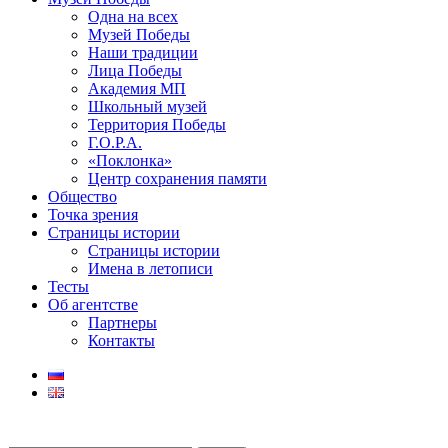
Одна на всех
Музей Победы
Наши традиции
Лица Победы
Академия МП
Школьный музей
Территория Победы
Г.О.Р.А.
«Поклонка»
Центр сохранения памяти
Общество
Точка зрения
Страницы истории
Страницы истории
Имена в летописи
Тесты
Об агентстве
Партнеры
Контакты