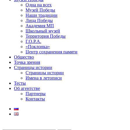
Одна на всех
Музей Победы
Наши традиции
Лица Победы
Академия МП
Школьный музей
Территория Победы
Г.О.Р.А.
«Поклонка»
Центр сохранения памяти
Общество
Точка зрения
Страницы истории
Страницы истории
Имена в летописи
Тесты
Об агентстве
Партнеры
Контакты