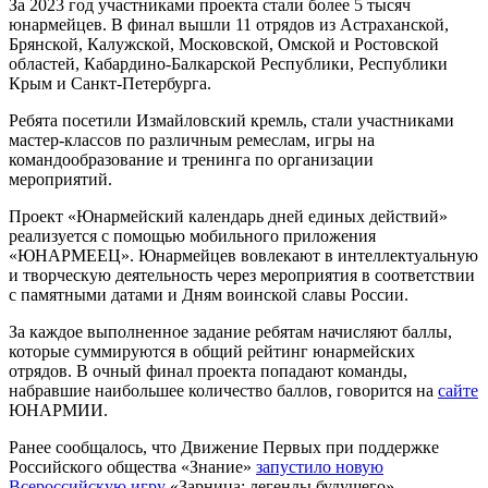
За 2023 год участниками проекта стали более 5 тысяч
юнармейцев. В финал вышли 11 отрядов из Астраханской,
Брянской, Калужской, Московской, Омской и Ростовской
областей, Кабардино-Балкарской Республики, Республики
Крым и Санкт-Петербурга.
Ребята посетили Измайловский кремль, стали участниками
мастер-классов по различным ремеслам, игры на
командообразование и тренинга по организации
мероприятий.
Проект «Юнармейский календарь дней единых действий»
реализуется с помощью мобильного приложения
«ЮНАРМЕЕЦ». Юнармейцев вовлекают в интеллектуальную
и творческую деятельность через мероприятия в соответствии
с памятными датами и Дням воинской славы России.
За каждое выполненное задание ребятам начисляют баллы,
которые суммируются в общий рейтинг юнармейских
отрядов. В очный финал проекта попадают команды,
набравшие наибольшее количество баллов, говорится на
сайте
ЮНАРМИИ.
Ранее сообщалось, что Движение Первых при поддержке
Российского общества «Знание»
запустило новую
Всероссийскую игру
«Зарница: легенды будущего».