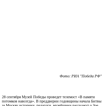
Фото: РИА "Победа РФ"
28 сентября Музей Победы проведет телемост «В памяти
потомков навсегда». В преддверии годовщины начала Битвы
за Москву историки, педагоги, музейщики расскажут о Зое