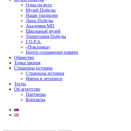
Одна на всех
Музей Победы
Наши традиции
Лица Победы
Академия МП
Школьный музей
Территория Победы
Г.О.Р.А.
«Поклонка»
Центр сохранения памяти
Общество
Точка зрения
Страницы истории
Страницы истории
Имена в летописи
Тесты
Об агентстве
Партнеры
Контакты