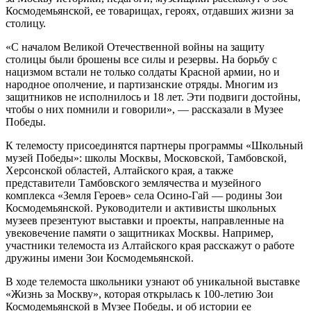
Космодемьянской, ее товарищах, героях, отдавших жизни за
столицу.
«С началом Великой Отечественной войны на защиту
столицы были брошены все силы и резервы. На борьбу с
нацизмом встали не только солдаты Красной армии, но и
народное ополчение, и партизанские отряды. Многим из
защитников не исполнилось и 18 лет. Эти подвиги достойны,
чтобы о них помнили и говорили», — рассказали в Музее
Победы.
К телемосту присоединятся партнеры программы «Школьный
музей Победы»: школы Москвы, Московской, Тамбовской,
Херсонской областей, Алтайского края, а также
представители Тамбовского землячества и музейного
комплекса «Земля Героев» села Осино-Гай — родины Зои
Космодемьянской. Руководители и активисты школьных
музеев презентуют выставки и проекты, направленные на
увековечение памяти о защитниках Москвы. Например,
участники телемоста из Алтайского края расскажут о работе
дружины имени Зои Космодемьянской.
В ходе телемоста школьники узнают об уникальной выставке
«Жизнь за Москву», которая открылась к 100-летию Зои
Космодемьянской в Музее Победы, и об истории ее