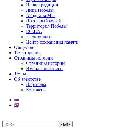
Наши традиции
Лица Победы
Академия МП
Школьный музей
Территория Победы
Г.О.Р.А.
«Поклонка»
Центр сохранения памяти
Общество
Точка зрения
Страницы истории
Страницы истории
Имена в летописи
Тесты
Об агентстве
Партнеры
Контакты