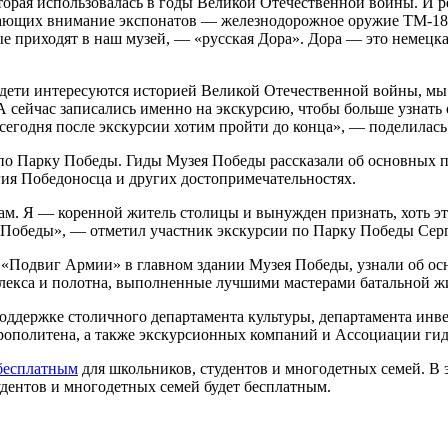
ая использовалась в годы Великой Отечественной войны. И речь
кающих внимание экспонатов — железнодорожное оружие ТМ-180
ые приходят в наш музей, — «русская Дора». Дора — это немецк
ас дети интересуются историей Великой Отечественной войны, м
 А сейчас записались именно на экскурсию, чтобы больше узнать 
 сегодня после экскурсии хотим пройти до конца», — поделилас
 по Парку Победы. Гиды Музея Победы рассказали об основных 
ия Победоносца и других достопримечательностях.
ам. Я — коренной житель столицы и вынужден признать, хоть это
ей Победы», — отметил участник экскурсии по Парку Победы Сер
«Подвиг Армии» в главном здании Музея Победы, узнали об осн
лекса и полотна, выполненные лучшими мастерами батальной жи
оддержке столичного департамента культуры, департамента ин
ополитена, а также экскурсионных компаний и Ассоциации гид
 бесплатным
для школьников, студентов и многодетных семей. В
тудентов и многодетных семей будет бесплатным.