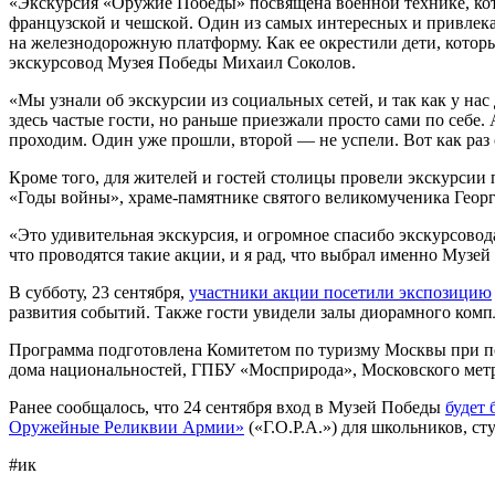
«Экскурсия «Оружие Победы» посвящена военной технике, котор
французской и чешской. Один из самых интересных и привле
на железнодорожную платформу. Как ее окрестили дети, котор
экскурсовод Музея Победы Михаил Соколов.
«Мы узнали об экскурсии из социальных сетей, и так как у н
здесь частые гости, но раньше приезжали просто сами по себе.
проходим. Один уже прошли, второй — не успели. Вот как раз
Кроме того, для жителей и гостей столицы провели экскурсии
«Годы войны», храме-памятнике святого великомученика Георг
«Это удивительная экскурсия, и огромное спасибо экскурсовод
что проводятся такие акции, и я рад, что выбрал именно Муз
В субботу, 23 сентября,
участники акции посетили экспозицию
развития событий. Также гости увидели залы диорамного комп
Программа подготовлена Комитетом по туризму Москвы при п
дома национальностей, ГПБУ «Мосприрода», Московского метр
Ранее сообщалось, что 24 сентября вход в Музей Победы
будет
Оружейные Реликвии Армии»
(«Г.О.Р.А.») для школьников, с
#ик