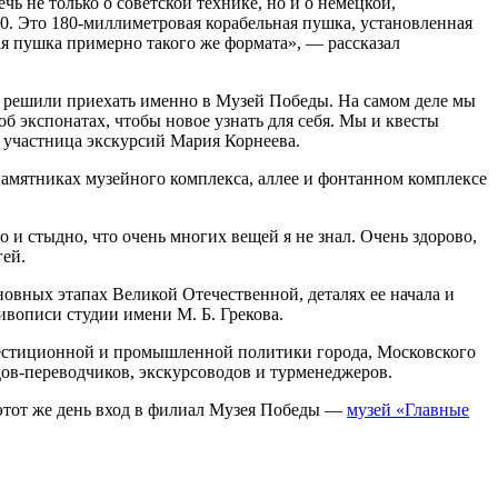
 не только о советской технике, но и о немецкой,
. Это 180-миллиметровая корабельная пушка, установленная
ая пушка примерно такого же формата», — рассказал
ы решили приехать именно в Музей Победы. На самом деле мы
об экспонатах, чтобы новое узнать для себя. Мы и квесты
ь участница экскурсий Мария Корнеева.
памятниках музейного комплекса, аллее и фонтанном комплексе
 и стыдно, что очень многих вещей я не знал. Очень здорово,
гей.
овных этапах Великой Отечественной, деталях ее начала и
вописи студии имени М. Б. Грекова.
вестиционной и промышленной политики города, Московского
ов-переводчиков, экскурсоводов и турменеджеров.
 этот же день вход в филиал Музея Победы —
музей «Главные