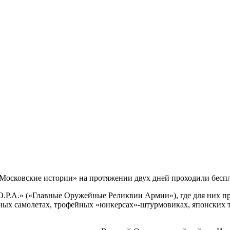
Московские истории» на протяжении двух дней проходили беспл
О.Р.А.» («Главные Оружейные Реликвии Армии»), где для них 
тных самолетах, трофейных «юнкерсах»-штурмовиках, японских 