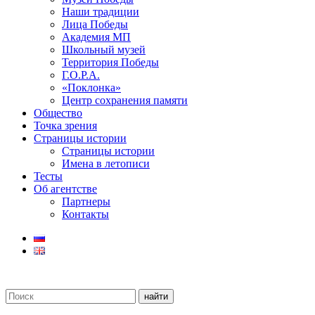
Наши традиции
Лица Победы
Академия МП
Школьный музей
Территория Победы
Г.О.Р.А.
«Поклонка»
Центр сохранения памяти
Общество
Точка зрения
Страницы истории
Страницы истории
Имена в летописи
Тесты
Об агентстве
Партнеры
Контакты