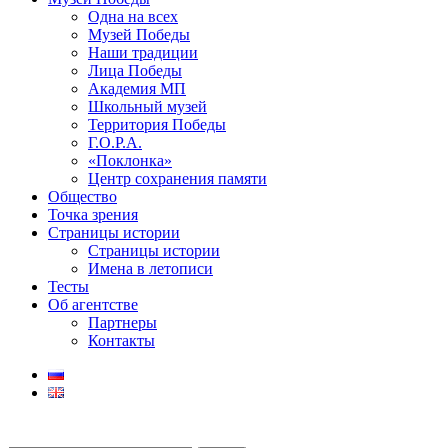
Одна на всех
Музей Победы
Наши традиции
Лица Победы
Академия МП
Школьный музей
Территория Победы
Г.О.Р.А.
«Поклонка»
Центр сохранения памяти
Общество
Точка зрения
Страницы истории
Страницы истории
Имена в летописи
Тесты
Об агентстве
Партнеры
Контакты