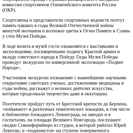
комиссии спортсменов Олимпийского комитета России
(ОКР).
Спортсмены и представители спортивных ведомств почтут
память павших в годы Великой Отечественной войны
минутой молчания и возложат цветы к Огню Памяти и Славы
у стен Музея Победы.
В ходе визита в музей гости ознакомятся с выставками и
экспозициями, посвященными подвигу Красной армии и
вкладу советского народа в Победу. Гиды Музея Победы
проведут экскурсию по иммерсивной экспозиции «Подвиг
Народа».
Участников экскурсии познакомят с важнейшими научными
открытиями советских ученых, достижениями медицины в
годы войны, расскажут о великих деятелях искусства,
которые продолжали творчество даже в оккупации.
Посетители пройдут путь от Брестской крепости до Берлина,
«побывают» в различных тематических локациях, в том числе
в библиотеке блокадного Ленинграда, на заводах и в
госпиталях, на площади Великого Новгорода, послушают
сводки Совинформбюро из студии, в которой работал Юрий
Левитан, и «поднимутся» на ступени поверженного