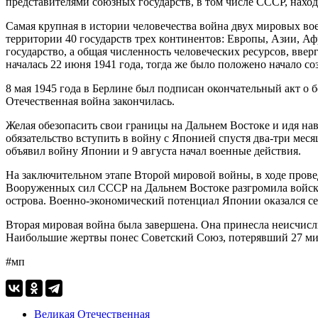
представителями союзных государств, в том числе СССР, нахо
Самая крупная в истории человечества война двух мировых вое
территории 40 государств трех континентов: Европы, Азии, Аф
государство, а общая численность человеческих ресурсов, вве
началась 22 июня 1941 года, тогда же было положено начало с
8 мая 1945 года в Берлине был подписан окончательный акт о
Отечественная война закончилась.
Желая обезопасить свои границы на Дальнем Востоке и идя на
обязательство вступить в войну с Японией спустя два-три меся
объявил войну Японии и 9 августа начал военные действия.
На заключительном этапе Второй мировой войны, в ходе пров
Вооруженных сил СССР на Дальнем Востоке разгромила войск
острова. Военно-экономический потенциал Японии оказался се
Вторая мировая война была завершена. Она принесла неисчисл
Наибольшие жертвы понес Советский Союз, потерявший 27 ми
#мп
Великая Отечественная