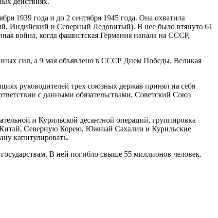
ных действиях.
ря 1939 года и до 2 сентября 1945 года. Она охватила
хий, Индийский и Северный Ледовитый). В нее было втянуто 61
енная война, когда фашистская Германия напала на СССР,
енных сил, а 9 мая объявлено в СССР Днем Победы. Великая
циях руководителей трех союзных держав принял на себя
соответствии с данными обязательствами, Советский Союз
ательной и Курильской десантной операций, группировка
й Китай, Северную Корею, Южный Сахалин и Курильские
ану капитулировать.
государствам. В ней погибло свыше 55 миллионов человек.