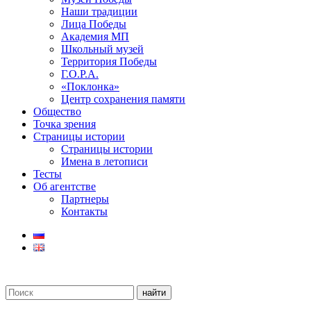
Наши традиции
Лица Победы
Академия МП
Школьный музей
Территория Победы
Г.О.Р.А.
«Поклонка»
Центр сохранения памяти
Общество
Точка зрения
Страницы истории
Страницы истории
Имена в летописи
Тесты
Об агентстве
Партнеры
Контакты