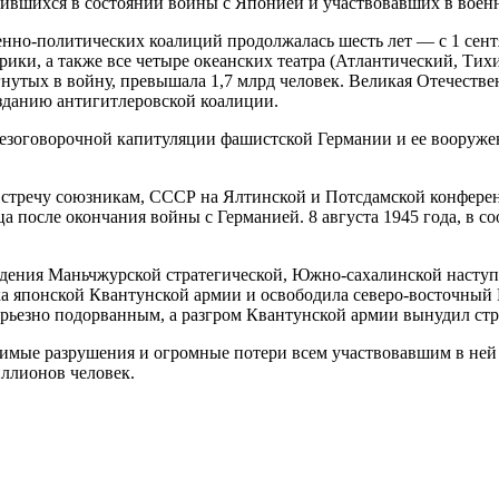
дившихся в состоянии войны с Японией и участвовавших в воен
нно-политических коалиций продолжалась шесть лет — с 1 сентяб
рики, а также все четыре океанских театра (Атлантический, Ти
ргнутых в войну, превышала 1,7 млрд человек. Великая Отечеств
озданию антигитлеровской коалиции.
 безоговорочной капитуляции фашистской Германии и ее вооруж
встречу союзникам, СССР на Ялтинской и Потсдамской конферен
ца после окончания войны с Германией. 8 августа 1945 года, в 
едения Маньчжурской стратегической, Южно-сахалинской наступ
а японской Квантунской армии и освободила северо-восточны
рьезно подорванным, а разгром Квантунской армии вынудил стр
имые разрушения и огромные потери всем участвовавшим в ней 
ллионов человек.