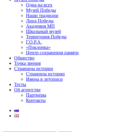
Одна на всех
Музей Победы
Наши традиции
Лица Победы
Академия МП
Школьный музей
Территория Победы
Г.О.Р.А.
«Поклонка»
Центр сохранения памяти
Общество
Точка зрения
Страницы истории
Страницы истории
Имена в летописи
Тесты
Об агентстве
Партнеры
Контакты