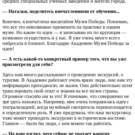
средних специальных учебных заведений и жители города.
— Наталья, поделитесь впечатлениями от обучения...
Конечно, я впечатлена масштабом Музея Победы. Понимаю,
что все это невозможно применить на практике в нашем
музее. Но какие-то идеи — я записываю их по крупицам —
возможно осуществить и у нас. Я уже очень много всего
набросала в блокнот. Благодарю Академию Музея Победы за
идеи!
— А есть какой-то конкретный пример того, что вы уже
присмотрели для себя?
Здесь нам много рассказывают о проведении экскурсий, о
туризме. В Академии работают очень яркие люди, они нам эту
информацию преподносят, не жалея. Они действительно хотят
транслировать свой опыт и знания на все музеи страны.
Огромное спасибо им за это! Я понимаю, что совершенно не
зря здесь нахожусь. Например, мне очень понравилась идея с
театрализацией, когда музейный смотритель перевоплощается
в определенную роль. Я уже придумала, что наш экскурсовод
тоже может проводить экскурсию в историческом костюме.
Главное — были бы люди, с кем можно так работать.
— На ваш взгляд, чего сейчас не хватает вашему