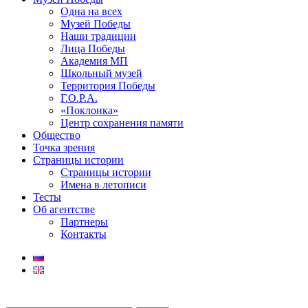
Одна на всех
Музей Победы
Наши традиции
Лица Победы
Академия МП
Школьный музей
Территория Победы
Г.О.Р.А.
«Поклонка»
Центр сохранения памяти
Общество
Точка зрения
Страницы истории
Страницы истории
Имена в летописи
Тесты
Об агентстве
Партнеры
Контакты