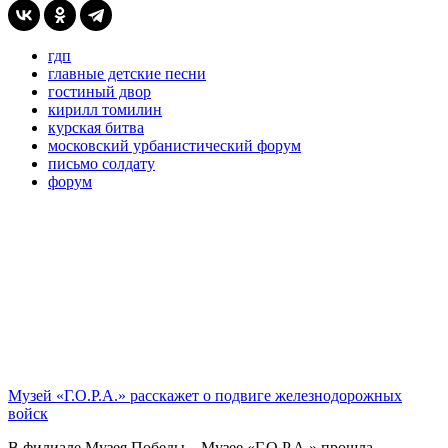
гдп
главные детские песни
гостиный двор
кирилл томилин
курская битва
московский урбанистический форум
письмо солдату
форум
Музей «Г.О.Р.А.» расскажет о подвиге железнодорожных
войск
В филиале Музея Победы – Музее «Г.О.Р.А.» прошла