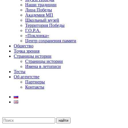
Наши традиции
Лица Победы
Академия МП
Школьный музей
Территория Победы
Г.О.Р.А.
«Поклонка»
Центр сохранения памяти
Общество
Точка зрения
Страницы истории
Страницы истории
Имена в летописи
Тесты
Об агентстве
Партнеры
Контакты