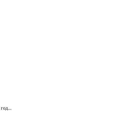
год...