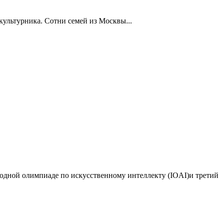
ультурника. Сотни семей из Москвы...
дной олимпиаде по искусственному интеллекту (IOAI)и третий 