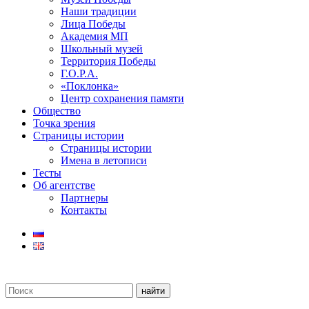
Наши традиции
Лица Победы
Академия МП
Школьный музей
Территория Победы
Г.О.Р.А.
«Поклонка»
Центр сохранения памяти
Общество
Точка зрения
Страницы истории
Страницы истории
Имена в летописи
Тесты
Об агентстве
Партнеры
Контакты