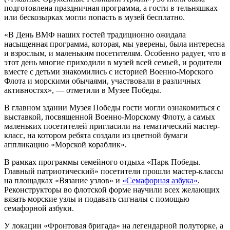
подготовлена праздничная программа, а гости в тельняшках
или бескозырках могли попасть в музей бесплатно.
«В День ВМФ наших гостей традиционно ожидала
насыщенная программа, которая, мы уверены, была интересна
и взрослым, и маленьким посетителям. Особенно радует, что в
этот день многие приходили в музей всей семьей, и родители
вместе с детьми знакомились с историей Военно-Морского
Флота и морскими обычаями, участвовали в различных
активностях», — отметили в Музее Победы.
В главном здании Музея Победы гости могли ознакомиться с
выставкой, посвященной Военно-Морскому Флоту, а самых
маленьких посетителей пригласили на тематический мастер-
класс, на котором ребята создали из цветной бумаги
аппликацию «Морской кораблик».
В рамках программы семейного отдыха «Парк Победы.
Главный патриотический» посетители прошли мастер-классы
на площадках «Вязание узлов» и
«Семафорная азбука»
.
Реконструкторы во флотской форме научили всех желающих
вязать морские узлы и подавать сигналы с помощью
семафорной азбуки.
У локации «Фронтовая бригада» на легендарной полуторке, а