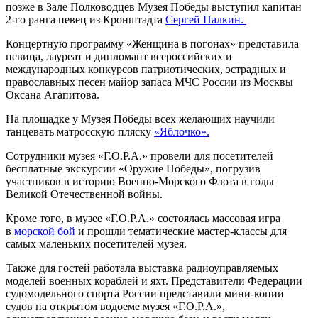
позже в Зале Полководцев Музея Победы выступил капитан
2-го ранга певец из Кронштадта
Сергей Палкин.
Концертную программу «Женщина в погонах» представила
певица, лауреат и дипломант всероссийских и
международных конкурсов патриотических, эстрадных и
православных песен майор запаса МЧС России из Москвы
Оксана Агапитова.
На площадке у Музея Победы всех желающих научили
танцевать матросскую пляску
«Яблочко».
Сотрудники музея «Г.О.Р.А.» провели для посетителей
бесплатные экскурсии «Оружие Победы», погрузив
участников в историю Военно-Морского Флота в годы
Великой Отечественной войны.
Кроме того, в музее «Г.О.Р.А.» состоялась массовая игра
в
морской бой
и прошли тематические мастер-классы для
самых маленьких посетителей музея.
Также для гостей работала выставка радиоуправляемых
моделей военных кораблей и яхт. Представители Федерации
судомодельного спорта России представили мини-копии
судов на открытом водоеме музея «Г.О.Р.А.»,