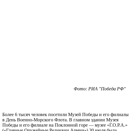
Фото: РИА "Победа РФ"
Более 6 тысяч человек посетили Музей Победы и его филиалы
в День Военно-Морского Флота. В главном здании Музея
Победы и его филиале на Поклонной горе — музее «Г.О.Р.А.»
(«Главные Оружейные Реликвии Армии») 30 июля была