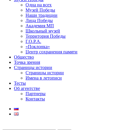
Одна на всех
Музей Победы
Наши традиции
Лица Победы
Академия МП
Школьный музей
Территория Победы
Г.О.Р.А.
«Поклонка»
Центр сохранения памяти
Общество
Точка зрения
Страницы истории
Страницы истории
Имена в летописи
Тесты
Об агентстве
Партнеры
Контакты