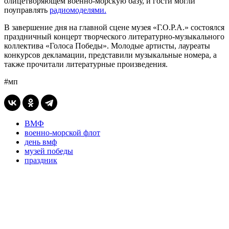
олицетворяющем военно-морскую базу, и гости могли
поуправлять
радиомоделями.
В завершение дня на главной сцене музея «Г.О.Р.А.» состоялся
праздничный концерт творческого литературно-музыкального
коллектива «Голоса Победы». Молодые артисты, лауреаты
конкурсов декламации, представили музыкальные номера, а
также прочитали литературные произведения.
#мп
ВМФ
военно-морской флот
день вмф
музей победы
праздник