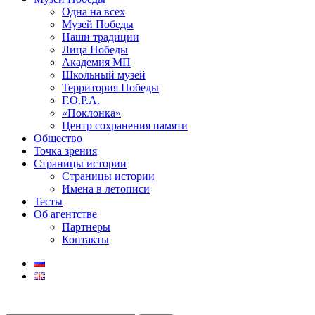
Одна на всех
Музей Победы
Наши традиции
Лица Победы
Академия МП
Школьный музей
Территория Победы
Г.О.Р.А.
«Поклонка»
Центр сохранения памяти
Общество
Точка зрения
Страницы истории
Страницы истории
Имена в летописи
Тесты
Об агентстве
Партнеры
Контакты