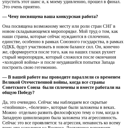
упустить этот шанс и, к моему удивлению, прошел в финал.
Это очень приятно.
— Чему посвящена ваша конкурсная работа?
Она посвящена возможному месту или роли стран СНГ в
новом складывающемся миропорядке. Мой труд о том, как
наши страны, которые сейчас нуждаются в сплочении,
единстве, особенно в рамках Союзного государства, в рамках
ОДКБ, будут участвовать в новом балансе сил. Он, конечно
же, сформируется после того, как на наших глазах рухнет
старый миропорядок, который сложился после окончания
«холодной войны» и после неудавшейся попытки Запада
построить свою гегемонию.
— В вашей работе вы проводите параллели со временем
Великой Отечественной войны, когда все страны
Советского Союза были сплочены и вместе работали на
общую Победу?
Да, это очевидно. Сейчас мы наблюдаем все скрытые
«гнойники», «болезни», которые были заложены в веках.
Можно отдельно развить философскую тему о том, когда в
Западную цивилизацию была заложена эта агрессивность.
Сейчас это все проявляется: та агрессия, ненависть ко всему
тому, что находится на Востоке. Достаточно вспомнить