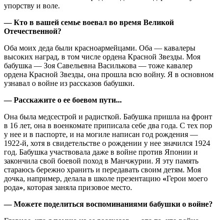
упорству и воле.
— Кто в вашей семье воевал во время Великой
Отечественной?
Оба моих деда были красноармейцами. Оба — кавалеры
высоких наград, в том числе ордена Красной Звезды. Моя
бабушка — Зоя Савельевна Василькова — тоже кавалер
ордена Красной Звезды, она прошла всю войну. Я в основном
узнавал о войне из рассказов бабушки.
— Расскажите о ее боевом пути...
Она была медсестрой и радисткой. Бабушка пришла на фронт
в 16 лет, она в военкомате приписала себе два года. С тех пор
у нее и в паспорте, и на могиле написан год рождения —
1922-й, хотя в свидетельстве о рождении у нее значился 1924
год. Бабушка участвовала даже в войне против Японии и
закончила свой боевой поход в Манчжурии. Я эту память
стараюсь бережно хранить и передавать своим детям. Моя
дочка, например, делала в школе презентацию
«
Герои моего
рода
»
, которая заняла призовое место.
— Можете поделиться воспоминаниями бабушки о войне?