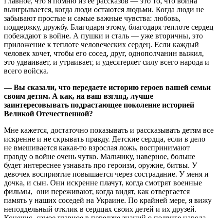
Главное, что я помню из ее рассказов — это то, что война
выигрывается, когда люди остаются людьми. Когда люди не
забывают простые и самые важные чувства: любовь,
поддержку, дружбу. Благодаря этому, благодаря теплоте сердец
побеждают в войне. А пушки и сталь — уже вторичны, это
приложение к теплоте человеческих сердец. Если каждый
человек хочет, чтобы его сосед, друг, однополчанин выжил,
это удваивает, и утраивает, и удесятеряет силу всего народа и
всего войска.
— Вы сказали, что передаете историю героев вашей семьи
своим детям. А как, на ваш взгляд, лучше
заинтересовывать подрастающее поколение историей
Великой Отечественной?
Мне кажется, достаточно показывать и рассказывать детям все
искренне и не скрывать правду. Детские сердца, если в дело
не вмешивается какая-то взрослая ложь, воспринимают
правду о войне очень чутко. Мальчику, наверное, больше
будет интереснее узнавать про героизм, оружие, битвы. У
девочек восприятие повышается через сострадание. У меня и
дочка, и сын. Они искренне плачут, когда смотрят военные
фильмы, они переживают, когда видят, как отвергается
память у наших соседей на Украине. По крайней мере, я вижу
неподдельный отклик в сердцах своих детей и их друзей.
Конечно, самое главное в передаче знаний о подвиге народа