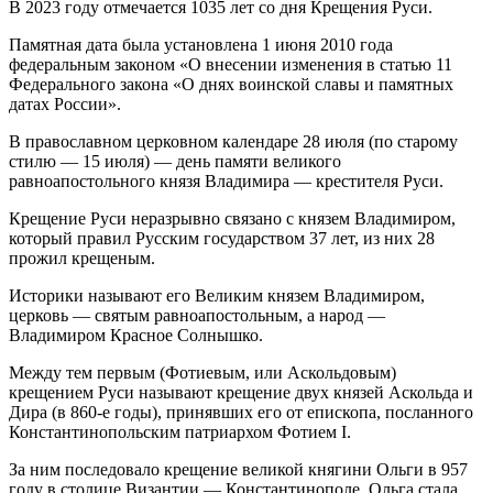
В 2023 году отмечается 1035 лет со дня Крещения Руси.
Памятная дата была установлена 1 июня 2010 года
федеральным законом «О внесении изменения в статью 11
Федерального закона «О днях воинской славы и памятных
датах России».
В православном церковном календаре 28 июля (по старому
стилю — 15 июля) — день памяти великого
равноапостольного князя Владимира — крестителя Руси.
Крещение Руси неразрывно связано с князем Владимиром,
который правил Русским государством 37 лет, из них 28
прожил крещеным.
Историки называют его Великим князем Владимиром,
церковь — святым равноапостольным, а народ —
Владимиром Красное Солнышко.
Между тем первым (Фотиевым, или Аскольдовым)
крещением Руси называют крещение двух князей Аскольда и
Дира (в 860-е годы), принявших его от епископа, посланного
Константинопольским патриархом Фотием I.
За ним последовало крещение великой княгини Ольги в 957
году в столице Византии — Константинополе. Ольга стала