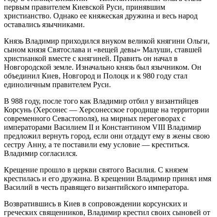
первым правителем Киевской Руси, принявшим
христианство. Однако ее княжеская дружина и весь народ
оставались язычниками.
Князь Владимир приходился внуком великой княгини Ольги,
сыном князя Святослава и «вещей девы» Малуши, ставшей
христианкой вместе с княгиней. Править он начал в
Новгородской земле. Изначально князь был язычником. Он
объединил Киев, Новгород и Полоцк и к 980 году стал
единоличным правителем Руси.
В 988 году, после того как Владимир отбил у византийцев
Корсунь (Херсонес — Херсонесское городище на территории
современного Севастополя), на мирных переговорах с
императорами Василием II и Константином VIII Владимир
предложил вернуть город, если они отдадут ему в жены свою
сестру Анну, а те поставили ему условие — креститься.
Владимир согласился.
Крещение прошло в церкви святого Василия. С князем
крестилась и его дружина. В крещении Владимир принял имя
Василий в честь правящего византийского императора.
Возвратившись в Киев в сопровождении корсунских и
греческих священников, Владимир крестил своих сыновей от