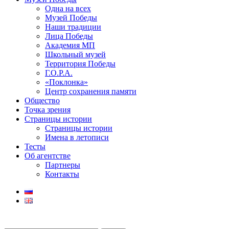
Одна на всех
Музей Победы
Наши традиции
Лица Победы
Академия МП
Школьный музей
Территория Победы
Г.О.Р.А.
«Поклонка»
Центр сохранения памяти
Общество
Точка зрения
Страницы истории
Страницы истории
Имена в летописи
Тесты
Об агентстве
Партнеры
Контакты