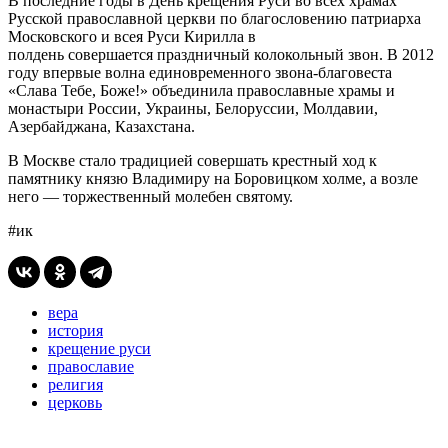
В последние годы в День крещения Руси во всех храмах
Русской православной церкви по благословению патриарха
Московского и всея Руси Кирилла в
полдень совершается праздничный колокольный звон. В 2012
году впервые волна единовременного звона-благовеста
«Слава Тебе, Боже!» объединила православные храмы и
монастыри России, Украины, Белоруссии, Молдавии,
Азербайджана, Казахстана.
В Москве стало традицией совершать крестный ход к
памятнику князю Владимиру на Боровицком холме, а возле
него — торжественный молебен святому.
#ик
вера
история
крещение руси
православие
религия
церковь