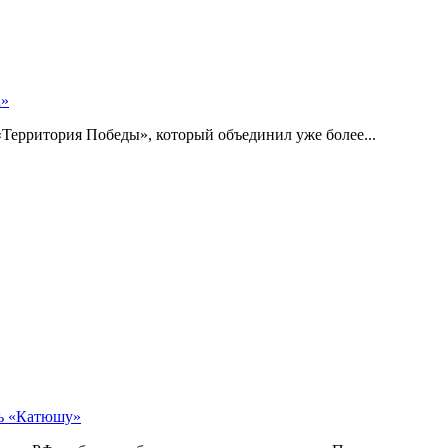
а»
Территория Победы», который объединил уже более...
ть «Катюшу»