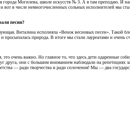
я города Могилева, школе искусств № 3. А я там преподаю. И н
й, и вот в числе немногочисленных сольных исполнителей мы с
вали песни?
твующая. Виталина исполняла «Венок весновых песен». Такой бло
сна и просыпалась природа. В итоге мы стали лауреатами и очень 
, это очень важно. Но главное то, что здесь дети одаренные соби
уг друга, они с большим вниманием наблюдали на репетициях з
етства — ради творчества и ради сплочения! Мы — два государст