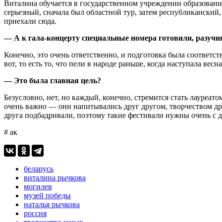
Виталина обучается в государственном учреждении образовани
серьезный, сначала был областной тур, затем республикански
приехали сюда.
— А к гала-концерту специальные номера готовили, разучи
Конечно, это очень ответственно, и подготовка была соответс
вот, то есть то, что пели в народе раньше, когда наступала ве
— Это была главная цель?
Безусловно, нет, но каждый, конечно, стремится стать лауреатом
очень важно — они напитывались друг другом, творчеством др
друга подбадривали, поэтому такие фестивали нужны очень с д
# ак
беларусь
виталина рычкова
могилев
музей победы
наталья рычкова
россия