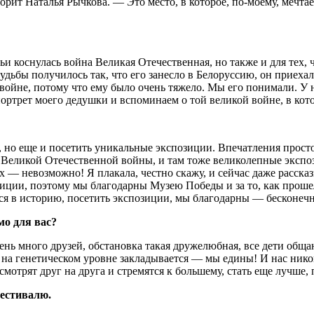
орит Наталья Рычкова. — Это место, в которое, по-моему, мечт
мьи коснулась война Великая Отечественная, но также и для тех,
судьбы получилось так, что его занесло в Белоруссию, он приеха
войне, потому что ему было очень тяжело. Мы его понимали. У н
портрет моего дедушки и вспоминаем о той великой войне, в ко
, но еще и посетить уникальные экспозиции. Впечатления просто 
 Великой Отечественной войны, и там тоже великолепные экспоз
зах — невозможно! Я плакала, честно скажу, и сейчас даже расск
ии, поэтому мы благодарны Музею Победы и за то, как прошел ф
ься в историю, посетить экспозиции, мы благодарны — бесконеч
мо для вас?
ень много друзей, обстановка такая дружелюбная, все дети общаю
се на генетическом уровне закладывается — мы едины! И нас нико
 смотрят друг на друга и стремятся к большему, стать еще лучше,
фестивалю.