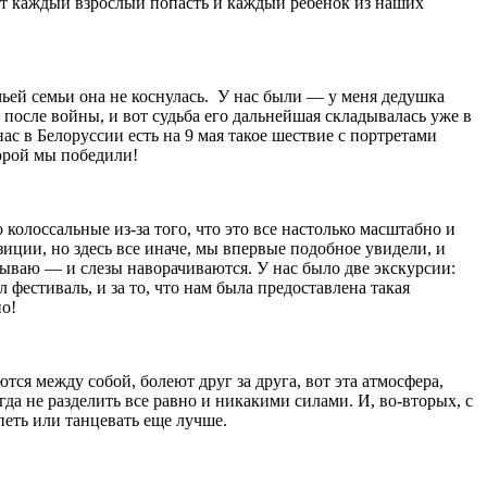
ает каждый взрослый попасть и каждый ребенок из наших
 чьей семьи она не коснулась. У нас были — у меня дедушка
л после войны, и вот судьба его дальнейшая складывалась уже в
ас в Белоруссии есть на 9 мая такое шествие с портретами
торой мы победили!
колоссальные из-за того, что это все настолько масштабно и
иции, но здесь все иначе, мы впервые подобное увидели, и
азываю — и слезы наворачиваются. У нас было две экскурсии:
естиваль, и за то, что нам была предоставлена такая
но!
тся между собой, болеют друг за друга, вот эта атмосфера,
гда не разделить все равно и никакими силами. И, во-вторых, с
 петь или танцевать еще лучше.