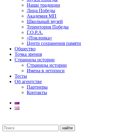
Наши традиции
Лица Победы
Академия МП
Школьный музей
Территория Победы
Г.О.Р.А.
«Поклонка»
Центр сохранения памяти
Общество
Точка зрения
Страницы истории
Страницы истории
Имена в летописи
Тесты
Об агентстве
Партнеры
Контакты