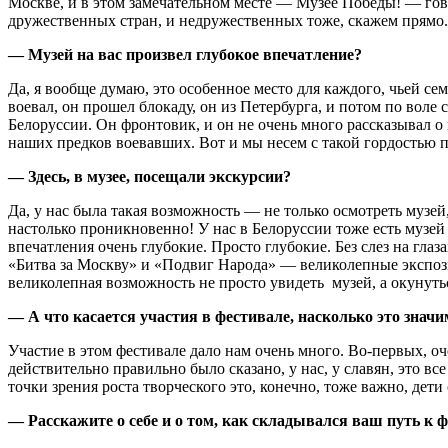
Москве, и в этом замечательном месте — Музее Победы! — гов
дружественных стран, и недружественных тоже, скажем прямо.
— Музей на вас произвел глубокое впечатление?
Да, я вообще думаю, это особенное место для каждого, чьей се
воевал, он прошел блокаду, он из Петербурга, и потом по воле 
Белоруссии. Он фронтовик, и он не очень много рассказывал о 
наших предков воевавших. Вот и мы несем с такой гордостью 
— Здесь, в музее, посещали экскурсии?
Да, у нас была такая возможность — не только осмотреть музей
настолько проникновенно! У нас в Белоруссии тоже есть музей
впечатления очень глубокие. Просто глубокие. Без слез на гла
«Битва за Москву» и «Подвиг Народа» — великолепные экспозиц
великолепная возможность не просто увидеть музей, а окунут
— А что касается участия в фестивале, насколько это значи
Участие в этом фестивале дало нам очень много. Во-первых, оч
действительно правильно было сказано, у нас, у славян, это в
точки зрения роста творческого это, конечно, тоже важно, дети
— Расскажите о себе и о том, как складывался ваш путь к 