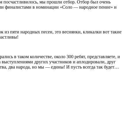
ам посчастливилось, мы прошли отбор. Отбор был очень
тали финалистами в номинации «Соло — народное пение» и
к из пяти народных песен, это веснянки, кликалки вот такие
счастливы!
рались в таком количестве, около 300 ребят, представляете, и
а выступлениями других участников и аплодировали, друг
ва, два народа, но мы — едины! И пусть всегда так будет…