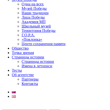
Одна на всех
Музей Победы
Наши традиции
Лица Победы
Академия МП
Школьный музей
Территория Победы
Г.О.Р.А.
«Поклонка»
Центр сохранения памяти
Общество
Точка зрения
Страницы истории
Страницы истории
Имена в летописи
Тесты
Об агентстве
Партнеры
Контакты