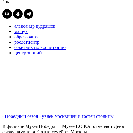
#ак
александр кудряшов
машук
образование
росдетцентр
советник по воспитанию
центр знаний
«Победный сезон» увлек москвичей и гостей столицы
В филиале Музея Победы — Музее Г.О.Р.А. отмечают День
физкультурника. Сотни семей из Москвы...