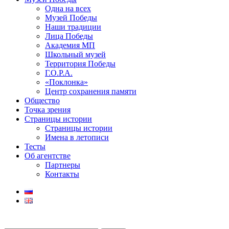
Одна на всех
Музей Победы
Наши традиции
Лица Победы
Академия МП
Школьный музей
Территория Победы
Г.О.Р.А.
«Поклонка»
Центр сохранения памяти
Общество
Точка зрения
Страницы истории
Страницы истории
Имена в летописи
Тесты
Об агентстве
Партнеры
Контакты