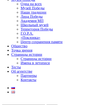
Одна на всех
Музей Победы
Наши традиции
Лица Победы
Академия МП
Школьный музей
Территория Победы
Г.О.Р.А.
«Поклонка»
Центр сохранения памяти
Общество
Точка зрения
Страницы истории
Страницы истории
Имена в летописи
Тесты
Об агентстве
Партнеры
Контакты