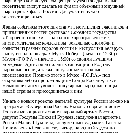
шар» в детском досуговом центре Музея Победы. Юные
посетители смогут сделать из бумаги объемный воздушный
шар в цветах флага России. Для участия нужно
зарегистрироваться.
Ярким событием этого дня станут выступления участников и
приглашенных гостей фестиваля Союзного государства
«Творчество юных» — народные хореографические,
инструментальные коллективы, вокальные ансамбли и
солисты из разных городов России и Республики Беларусь
выступят на площадках Музея Победы (начало в 12:30) и
Музея «Г.О.Р.А.» (начало в 15:00) со своими лучшими
номерами. Артисты исполнят композиции о Родине,
народные песни, а также популярные эстрадные
произведения. Помимо этого в Музее «Г.О.Р.А.» под
открытым небом пройдет акция «Танцы России», и все
желающие смогут увидеть популярные народные танцы
нашей страны и присоединиться к ним.
Узнать о новых проектах деятелей культуры России можно на
программе «Суверенная Россия. Вызовы современности».
Гостями мероприятия станут народный артист России,
депутат Госдумы Николай Бурляев, заслуженная артистка
России Мария Шукшина, заслуженный художник Татьяна
Пономаренко-Левераш, скульптор, народный художник