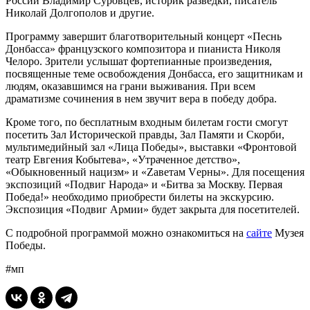
России Владимир Суровцев, историк разведки, писатель
Николай Долгополов и другие.
Программу завершит благотворительный концерт «Песнь
Донбасса» французского композитора и пианиста Николя
Челоро. Зрители услышат фортепианные произведения,
посвященные теме освобождения Донбасса, его защитникам и
людям, оказавшимся на грани выживания. При всем
драматизме сочинения в нем звучит вера в победу добра.
Кроме того, по бесплатным входным билетам гости смогут
посетить Зал Исторической правды, Зал Памяти и Скорби,
мультимедийный зал «Лица Победы», выставки «Фронтовой
театр Евгения Кобытева», «Утраченное детство»,
«Обыкновенный нацизм» и «Zаветам Vерны». Для посещения
экспозиций «Подвиг Народа» и «Битва за Москву. Первая
Победа!» необходимо приобрести билеты на экскурсию.
Экспозиция «Подвиг Армии» будет закрыта для посетителей.
С подробной программой можно ознакомиться на
сайте
Музея
Победы.
#мп