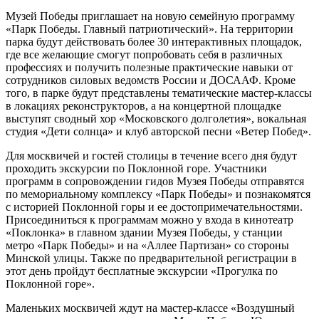
Музей Победы приглашает на новую семейную программу
«Парк Победы. Главный патриотический». На территории
парка будут действовать более 30 интерактивных площадок,
где все желающие смогут попробовать себя в различных
профессиях и получить полезные практические навыки от
сотрудников силовых ведомств России и ДОСААФ. Кроме
того, в парке будут представлены тематические мастер-классы
в локациях реконструкторов, а на концертной площадке
выступят сводный хор «Московского долголетия», вокальная
студия «Дети солнца» и клуб авторской песни «Ветер Побед».
Для москвичей и гостей столицы в течение всего дня будут
проходить экскурсии по Поклонной горе. Участники
программ в сопровождении гидов Музея Победы отправятся
по мемориальному комплексу «Парк Победы» и познакомятся
с историей Поклонной горы и ее достопримечательностями.
Присоединиться к программам можно у входа в кинотеатр
«Поклонка» в главном здании Музея Победы, у станции
метро «Парк Победы» и на «Аллее Партизан» со стороны
Минской улицы. Также по предварительной регистрации в
этот день пройдут бесплатные экскурсии «Прогулка по
Поклонной горе».
Маленьких москвичей ждут на мастер-классе «Воздушный