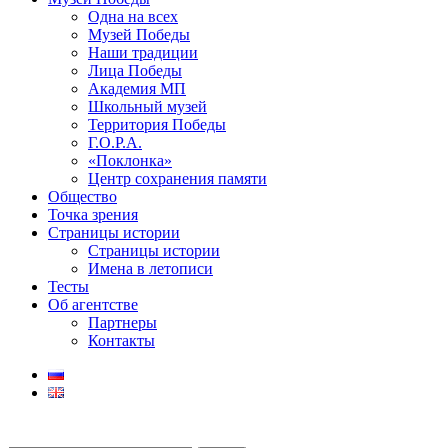
Одна на всех
Музей Победы
Наши традиции
Лица Победы
Академия МП
Школьный музей
Территория Победы
Г.О.Р.А.
«Поклонка»
Центр сохранения памяти
Общество
Точка зрения
Страницы истории
Страницы истории
Имена в летописи
Тесты
Об агентстве
Партнеры
Контакты